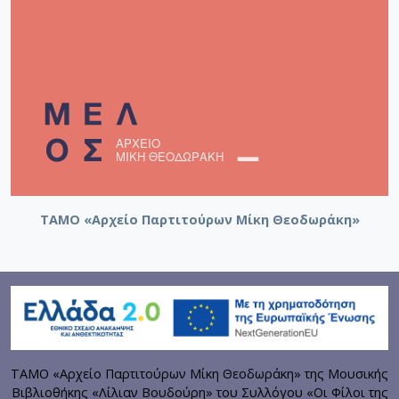
ΤΑΜΟ «Αρχείο Παρτιτούρων Μίκη Θεοδωράκη»
ΤΑΜΟ «Αρχείο Παρτιτούρων Μίκη Θεοδωράκη» της Μουσικής
Βιβλιοθήκης «Λίλιαν Βουδούρη» του Συλλόγου «Οι Φίλοι της