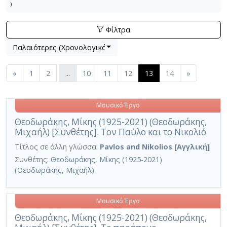
)
Φίλτρα
Βρέθηκαν
Λίστα μετα τα αποτελέσματα αναζήτησης:
404
αποτελέσματα (περιέχουν 49 Εκδόσεις κα
Παλαιότερες (Χρονολογικά)
Εφαρμοζόμενα κριτήρια αναζήτησης:
Μουσικά έργα
Ακύρωση των κριτηρίων αναζήτησης
Περιορισμός αποτελεσμάτων με τη χρήση επιπλέον κ
(current)
«
1
2
...
10
11
12
13
14
»
Μουσικό Έργο
Θεοδωράκης, Μίκης (1925-2021) (Θεοδωράκης,
Μιχαήλ) [Συνθέτης]. Τον Παύλο και το Νικολιό
Τίτλος σε άλλη γλώσσα:
Pavlos and Nikolios [Αγγλική]
Συνθέτης:
Θεοδωράκης, Μίκης (1925-2021)
(Θεοδωράκης, Μιχαήλ)
Μουσικό Έργο
Θεοδωράκης, Μίκης (1925-2021) (Θεοδωράκης,