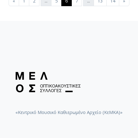
(current)
«
1
2
...
5
6
7
...
13
14
»
«Κεντρικό Μουσικό Καθιερωμένο Αρχείο (ΚεΜΚΑ)»