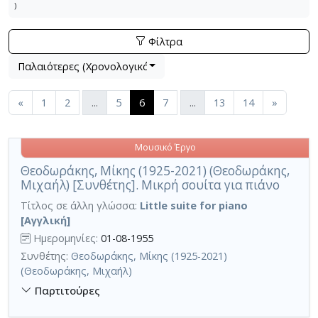
)
Φίλτρα
Βρέθηκαν
Λίστα μετα τα αποτελέσματα αναζήτησης:
404
αποτελέσματα (περιέχουν 49 Εκδόσεις κα
Παλαιότερες (Χρονολογικά)
Εφαρμοζόμενα κριτήρια αναζήτησης:
Μουσικά έργα
Ακύρωση των κριτηρίων αναζήτησης
Περιορισμός αποτελεσμάτων με τη χρήση επιπλέον κ
(current)
«
1
2
...
5
6
7
...
13
14
»
Μουσικό Έργο
Θεοδωράκης, Μίκης (1925-2021) (Θεοδωράκης,
Μιχαήλ) [Συνθέτης]. Μικρή σουίτα για πιάνο
Τίτλος σε άλλη γλώσσα:
Little suite for piano
[Αγγλική]
Ημερομηνίες:
01-08-1955
Συνθέτης:
Θεοδωράκης, Μίκης (1925-2021)
(Θεοδωράκης, Μιχαήλ)
Παρτιτούρες