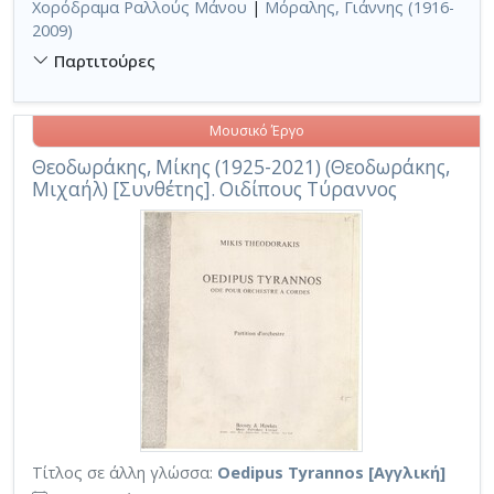
Χορόδραμα Ραλλούς Μάνου
|
Μόραλης, Γιάννης (1916-
2009)
Παρτιτούρες
Μουσικό Έργο
Θεοδωράκης, Μίκης (1925-2021) (Θεοδωράκης,
Μιχαήλ) [Συνθέτης]. Οιδίπους Τύραννος
Τίτλος σε άλλη γλώσσα:
Oedipus Tyrannos [Αγγλική]