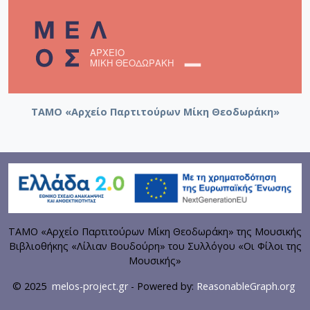
[Φάκελος] GR-As-MTH-003-Sc-025-152-Όμορφη 
[Φάκελος] GR-As-MTH-003-Sc-025-153-Troisiem
[Φάκελος] GR-As-MTH-003-Sc-025-154-Ηλέκτρα 
[Φάκελος] GR-As-MTH-003-Sc-026-155-Ένας Όμ
[Φάκελος] GR-As-MTH-003-Sc-026-156-Γραμμική
[Φάκελος] GR-As-MTH-003-Sc-026-157-[Προφητι
[Φάκελος] GR-As-MTH-003-Sc-026-158-Μαγική
ΤΑΜΟ «Αρχείο Παρτιτούρων Μίκη Θεοδωράκη»
[Φάκελος] GR-As-MTH-003-Sc-026-159-Η γειτον
[Φάκελος] GR-As-MTH-003-Sc-026-160-Το Άξιον 
[Φάκελος] GR-As-MTH-003-Sc-028-161-Μικρές 
[Φάκελος] GR-As-MTH-003-Sc-028-162-Το τραγ
[Φάκελος] GR-As-MTH-003-Sc-029-163-Ο Ύμνος
[Φάκελος] GR-As-MTH-003-Sc-029-164-ZORBA ( 
[Φάκελος] GR-As-MTH-003-Sc-029-165-Πολιτεία 
ΤΑΜΟ «Αρχείο Παρτιτούρων Μίκη Θεοδωράκη» της Μουσικής
[Φάκελος] GR-As-MTH-003-Sc-029-166-Χρυσοπ
Βιβλιοθήκης «Λίλιαν Βουδούρη» του Συλλόγου «Οι Φίλοι της
Μουσικής»
[Φάκελος] GR-As-MTH-003-Sc-029-167-3 Τετράδ
[Φάκελος] GR-As-MTH-003-Sc-029-168-Τρωάδες
© 2025
melos-project.gr
- Powered by:
ReasonableGraph.org
[Φάκελος] GR-As-MTH-003-Sc-029-169-Σκόρπια