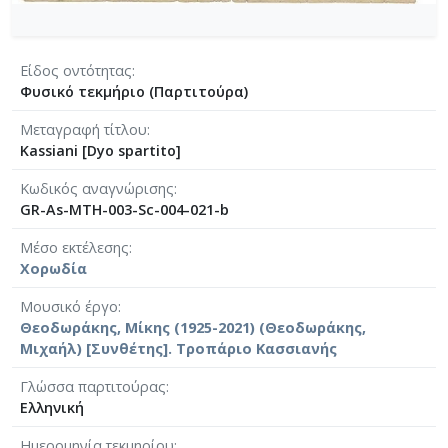
[Φάκελος] GR-As-MTH-003-Sc-007-058-3 Φούγκε
[Φάκελος] GR-As-MTH-003-Sc-008-059-Συμφωνία
[Φάκελος] GR-As-MTH-003-Sc-008-060-Άνοιξη 
Είδος οντότητας
[Φάκελος] GR-As-MTH-003-Sc-008-061-Fuga [19
Φυσικό τεκμήριο (Παρτιτούρα)
[Φάκελος] GR-As-MTH-003-Sc-008-062-Fuga [19
[Φάκελος] GR-As-MTH-003-Sc-008-063-Έρως και
Μεταγραφή τίτλου
[Φάκελος] GR-As-MTH-003-Sc-008-064-Ασκήσεις
Kassiani [Dyo spartito]
[Φάκελος] GR-As-MTH-003-Sc-008-065-Fuga [19
Κωδικός αναγνώρισης
[Φάκελος] GR-As-MTH-003-Sc-008-066-Εισαγωγή
GR-As-MTH-003-Sc-004-021-b
[Φάκελος] GR-As-MTH-003-Sc-008-067-Σχέδια [
[Φάκελος] GR-As-MTH-003-Sc-008-068-Σπουδή γι
Μέσο εκτέλεσης
[Φάκελος] GR-As-MTH-003-Sc-008-069-Εσπεριν
Χορωδία
[Φάκελος] GR-As-MTH-003-Sc-008-070-Πρελούδ
Μουσικό έργο
[Φάκελος] GR-As-MTH-003-Sc-009-071-Etude pour
Θεοδωράκης, Μίκης (1925-2021) (Θεοδωράκης,
[Φάκελος] GR-As-MTH-003-Sc-009-072-Ελεγείο 
Μιχαήλ) [Συνθέτης]. Τροπάριο Κασσιανής
[Φάκελος] GR-As-MTH-003-Sc-009-073-Fuga [19
[Φάκελος] GR-As-MTH-003-Sc-009-074-Μελωδία
Γλώσσα παρτιτούρας
Ελληνική
[Φάκελος] GR-As-MTH-003-Sc-009-075-Fuga [19
[Φάκελος] GR-As-MTH-003-Sc-009-076-Το Κοιμη
Ημερομηνία τεκμηρίου