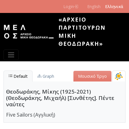
Παράκαμψη προς το κυρίως περιεχόμενο
Login
English
Ελληνικά
«ΑΡΧΕΊΟ
ΠΑΡΤΙΤΟΎΡΩΝ
ΜΊΚΗ
ΘΕΟΔΩΡΆΚΗ»
Default
Graph
Μουσικό Έργο
Θεοδωράκης, Μίκης (1925-2021)
(Θεοδωράκης, Μιχαήλ) [Συνθέτης]. Πέντε
ναύτες
Five Sailors (Αγγλική)