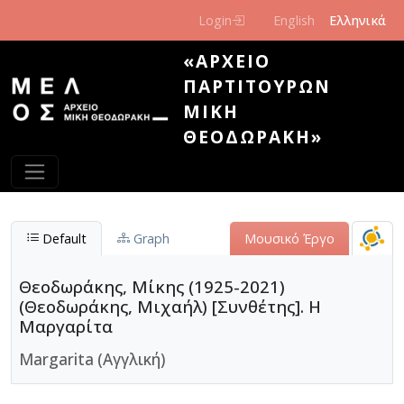
Παράκαμψη προς το κυρίως περιεχόμενο
Login
English
Ελληνικά
«ΑΡΧΕΊΟ
ΠΑΡΤΙΤΟΎΡΩΝ
ΜΊΚΗ
ΘΕΟΔΩΡΆΚΗ»
Default
Graph
Μουσικό Έργο
Θεοδωράκης, Μίκης (1925-2021)
(Θεοδωράκης, Μιχαήλ) [Συνθέτης]. Η
Μαργαρίτα
Margarita (Αγγλική)