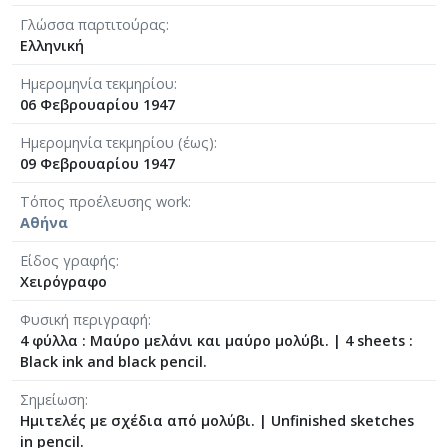
[Φάκελος] GR-As-MTH-003-Sc-013-106-Έρως κα
Γλώσσα παρτιτούρας
[Φάκελος] GR-As-MTH-003-Sc-013-107-Θεοφανώ
Ελληνική
[Φάκελος] GR-As-MTH-003-Sc-014-108-Μικρή σο
[Φάκελος] GR-As-MTH-003-Sc-014-109-Ένα δάκ
Ημερομηνία τεκμηρίου
[Φάκελος] GR-As-MTH-003-Sc-014-110-Το τραγ
06 Φεβρουαρίου 1947
[Φάκελος] GR-As-MTH-003-Sc-014-111-Passacail
Ημερομηνία τεκμηρίου (έως)
[Φάκελος] GR-As-MTH-003-Sc-014-112-Suite No 1
09 Φεβρουαρίου 1947
[Φάκελος] GR-As-MTH-003-Sc-015-113-Sonatina 
[Φάκελος] GR-As-MTH-003-Sc-015-114-Η Μάννα,
Τόπος προέλευσης work
Αθήνα
[Φάκελος] GR-As-MTH-003-Sc-016-115-Suite No 
[Φάκελος] GR-As-MTH-003-Sc-016-116-Quartet 
Είδος γραφής
[Φάκελος] GR-As-MTH-003-Sc-016-117-Ill met by
Χειρόγραφο
[Φάκελος] GR-As-MTH-003-Sc-016-118-Ο Κύκλος
[Φάκελος] GR-As-MTH-003-Sc-017-119-Oι Πέντε
Φυσική περιγραφή
4 φύλλα : Μαύρο μελάνι και μαύρο μολύβι.
|
4 sheets :
[Φάκελος] GR-As-MTH-003-Sc-017-120-Honeymo
Black ink and black pencil.
[Φάκελος] GR-As-MTH-003-Sc-017-121-Έργο γι
[Φάκελος] GR-As-MTH-003-Sc-017-122-Le tireur 
Σημείωση
[Φάκελος] GR-As-MTH-003-Sc-017-123-Σπουδές
Ημιτελές με σχέδια από μολύβι. | Unfinished sketches
[Φάκελος] GR-As-MTH-003-Sc-018-124-Concerto 
in pencil.