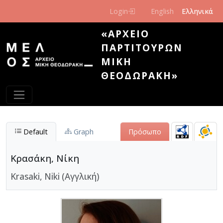
Παράκαμψη προς το κυρίως περιεχόμενο
Login
English
Ελληνικά
«ΑΡΧΕΊΟ
ΠΑΡΤΙΤΟΎΡΩΝ
ΜΊΚΗ
ΘΕΟΔΩΡΆΚΗ»
Default
Graph
Πρόσωπο
Κρασάκη, Νίκη
Krasaki, Niki (Αγγλική)