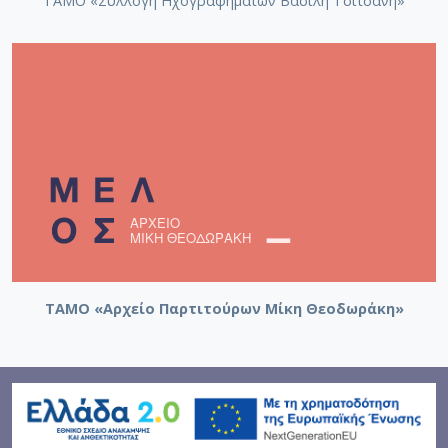
ΤΑΜΟ «Συλλογή Ηχογραφημάτων Βασίλη Τσιτσάνη»
ΤΑΜΟ «Αρχείο Παρτιτούρων Μίκη Θεοδωράκη»