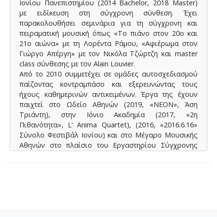
Ιονίου Πανεπιστημίου (2014 Bachelor, 2018 Master)
με ειδίκευση στη σύγχρονη σύνθεση. Έχει
παρακολουθήσει σεμινάρια για τη σύγχρονη και
πειραματική μουσική όπως «Το πιάνο στον 20ο και
21ο αιώνα» με τη Λορέντα Ράμου, «Αφιέρωμα στον
Γιώργο Απέργη» με τον Νικόλα Τζώρτζη και master
class σύνθεσης με τον Alain Louvier.
Από το 2010 συμμετέχει σε ομάδες αυτοσχεδιασμού
παίζοντας κοντραμπάσο και εξερευνώντας τους
ήχους καθημερινών αντικειμένων. Έργα της έχουν
παιχτεί στο Ωδείο Αθηνών (2019, «ΝΕΟΝ», Άση
Τριάντη), στην Ιόνιο Ακαδημία (2017, «2η
Πιθανότητα», L’ Anima Quartet), (2016, «2016.6.16»
Σύνολο Φεστιβάλ Ιονίου) και στο Μέγαρο Μουσικής
Αθηνών στο πλαίσιο του Εργαστηρίου Σύγχρονης
Μουσικής «Εργαστήρι Νέων Ελλήνων Συνθετών»
(2016, «1η Πιθανότητα», Ελληνικό Συγκρότημα
Σύγχρονης Μουσικής). Έχει συνθέσει μουσική για
θέατρο, performances και παραστάσεις σύγχρονου
χορού (Ionian Act, θέατρο του Ιονίου, θέατρο
Ανάποδα).
Τέλος από τον Μάρτιο του 2018 είναι μέλος του