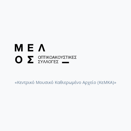
Κέντρου Ερευνών και Τεκμηρίωσης του Ωδείου
Αθηνών, όπου της δόθηκε η ευκαιρία να εξερευνήσει
και να μελετήσει τα στοιχεία που συνθέτουν το πάζλ
της Ελληνικής μουσικής τους τελευταίους δύο
αιώνες.
«Κεντρικό Μουσικό Καθιερωμένο Αρχείο (ΚεΜΚΑ)»