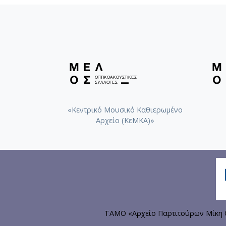
«Κεντρικό Μουσικό Καθιερωμένο
Αρχείο (ΚεΜΚΑ)»
ΤΑΜΟ «Αρχείο Παρτιτούρων Μίκη Θ