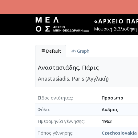
Παράκαμψη προς το κυρίως περιεχόμενο
«ΑΡΧΕΊΟ Π
Μουσική Βιβλιοθήκη 
Default
Graph
Αναστασιάδης, Πάρις
Anastasiadis, Paris (Αγγλική)
Είδος οντότητας
Πρόσωπο
Φύλο
Άνδρας
Ημερομηνία γέννησης
1963
Τόπος γέννησης
Czechoslovakia