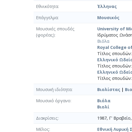
Εθνικότητα
Έλληνας
Επάγγελμα
Μουσικός
Μουσικές σπουδές
University of Mi
(φορέας)
Ιδρύματος Ωνάση]
Βιόλα
Royal College o
Τίτλος σπουδών:
Ελληνικό Ωδεί
Τίτλος σπουδών:
Ελληνικό Ωδεί
Τίτλος σπουδών:
Μουσική ιδιότητα
Βιολίστας
|
Βι
Μουσικό όργανο
Βιόλα
Βιολί
Διακρίσεις
1987, Γ' Βραβείο
Μέλος
Εθνική Λυρική 