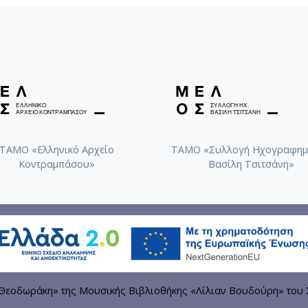
ΤΑΜΟ «Ελληνικό Αρχείο
ΤΑΜΟ «Συλλογή Ηχογραφημ
Κοντραμπάσου»
Βασίλη Τσιτσάνη»
εοδωράκη» της Μουσικής Βιβλιοθήκης «Λίλιαν Βουδούρη» του 