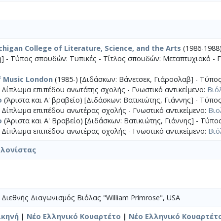
chigan College of Literature, Science, and the Arts
(1986-1988
 - Τύπος σπουδών: Τυπικές - Τίτλος σπουδών: Μεταπτυχιακό - Γ
f Music London
(1985-) [Διδάσκων: Βάνετσεκ, Γιάροσλαβ] - Τύπο
 Δίπλωμα επιπέδου ανωτάτης σχολής - Γνωστικό αντικείμενο:
Βιό
ο
(Άριστα και Α' βραβείο) [Διδάσκων: Βατικιώτης, Γιάννης] - Τύπο
 Δίπλωμα επιπέδου ανωτέρας σχολής - Γνωστικό αντικείμενο:
Βιο
ο
(Άριστα και Α' Βραβείο) [Διδάσκων: Βατικιώτης, Γιάννης] - Τύπο
 Δίπλωμα επιπέδου ανωτέρας σχολής - Γνωστικό αντικείμενο:
Βιό
ολονίστας
, Διεθνής Διαγωνισμός Βιόλας "William Primrose", USA
Σκηνή
|
Νέο Ελληνικό Κουαρτέτο
|
Νέο Ελληνικό Κουαρτέτ