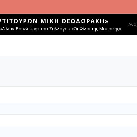
ΑΡΤΙΤΟΎΡΩΝ ΜΊΚΗ ΘΕΟΔΩΡΆΚΗ»
Main
Ανα
«Λίλιαν Βουδούρη» του Συλλόγου «Οι Φίλοι της Μουσικής»