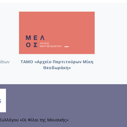
άτων
ΤΑΜΟ «Αρχείο Παρτιτούρων Μίκη
Θεοδωράκη»
Συλλόγου «Οι Φίλοι της Μουσικής»