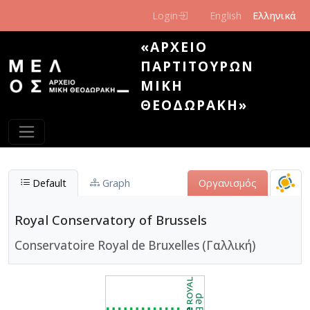
Παράκαμψη προς το κυρίως περιεχόμενο
Login
English
Ελληνικά
«ΑΡΧΕΊΟ
ΠΑΡΤΙΤΟΎΡΩΝ
ΜΊΚΗ
ΘΕΟΔΩΡΆΚΗ»
Default
Graph
Οργανισμός
Royal Conservatory of Brussels
Conservatoire Royal de Bruxelles (Γαλλική)