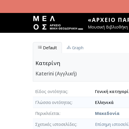
Παράκαμψη προς το κυρίως περιεχόμενο
«ΑΡΧΕΊΟ Π
Μουσική Βιβλιοθήκη 
Default
Graph
Κατερίνη
Katerini (Αγγλική)
Είδος οντότητας
Γενική κατηγορ
Γλώσσα οντότητας
Ελληνικά
Περικλείεται
Μακεδονία
Σχετικές ιστοσελίδες
Επίσημη ιστοσελ