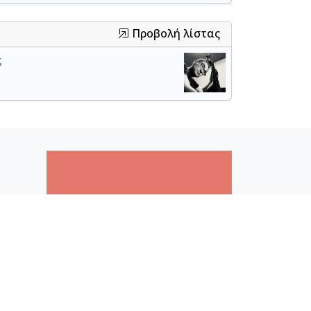
Προβολή λίστας
ς
άτων
ΤΑΜΟ «Αρχείο Παρτιτούρων Μίκη
Θεοδωράκη»