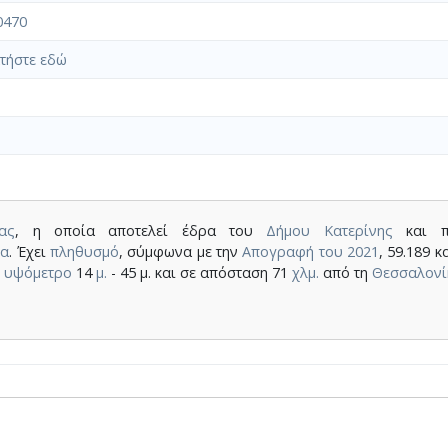
0470
τήστε εδώ
ας
, η οποία αποτελεί έδρα του
Δήμου Κατερίνης
και π
ία
. Έχει
πληθυσμό
, σύμφωνα με την
Απογραφή του 2021
, 59.189 κ
ε
υψόμετρο
14
μ.
- 45 μ. και σε απόσταση 71
χλμ.
από τη
Θεσσαλονί