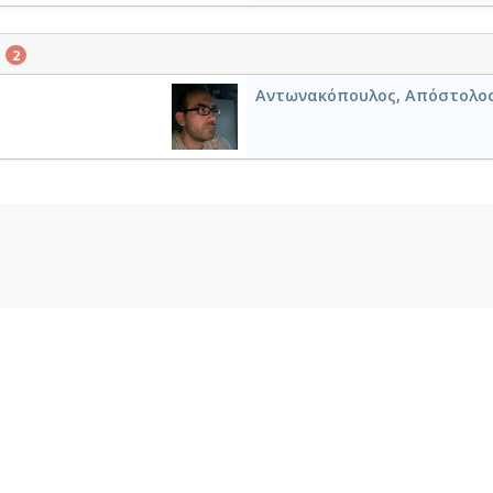
ο
2
Αντωνακόπουλος, Απόστολο
ΤΑΜΟ «Ελληνικό Αρχείο
ΤΑΜΟ «Συλλογή Ηχογραφημ
Κοντραμπάσου»
Βασίλη Τσιτσάνη»