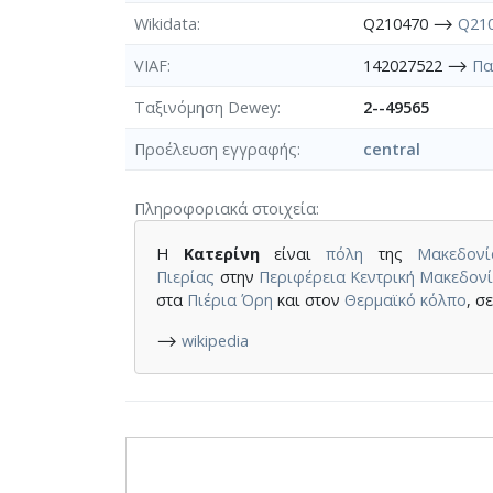
Wikidata
Q210470 ⟶
Q21
VIAF
142027522 ⟶
Πα
Ταξινόμηση Dewey
2--49565
Προέλευση εγγραφής
central
Πληροφοριακά στοιχεία
Η
Κατερίνη
είναι
πόλη
της
Μακεδονί
Πιερίας
στην
Περιφέρεια Κεντρική Μακεδον
στα
Πιέρια Όρη
και στον
Θερμαϊκό κόλπο
, σ
⟶
wikipedia