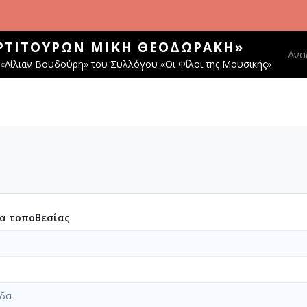
ΑΡΤΙΤΟΎΡΩΝ ΜΊΚΗ ΘΕΟΔΩΡΆΚΗ»
Main
Ανα
«Λίλιαν Βουδούρη» του Συλλόγου «Οι Φίλοι της Μουσικής»
ία τοποθεσίας
ίδα