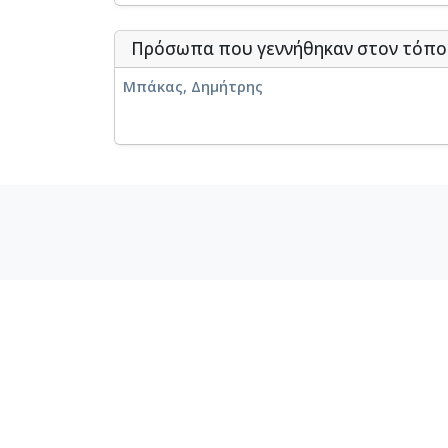
Πρόσωπα που γεννήθηκαν στον τόπ
Μπάκας, Δημήτρης
«Κεντρικό Μουσικό Καθιερωμένο
Αρχείο (ΚεΜΚΑ)»