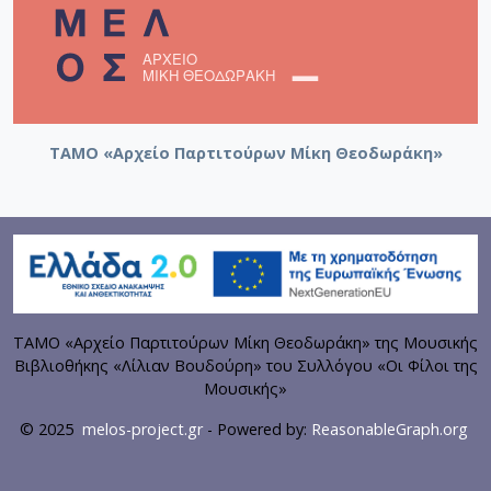
ΤΑΜΟ «Αρχείο Παρτιτούρων Μίκη Θεοδωράκη»
ΤΑΜΟ «Αρχείο Παρτιτούρων Μίκη Θεοδωράκη» της Μουσικής
Βιβλιοθήκης «Λίλιαν Βουδούρη» του Συλλόγου «Οι Φίλοι της
Μουσικής»
© 2025
melos-project.gr
- Powered by:
ReasonableGraph.org