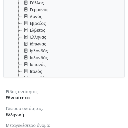
Γάλλος
Γερμανός
Δανός
Εβραίος
Ελβετός
Έλληνας
Ιάπωνας
Ιρλανδός
Ισλανδός
Ισπανός
Ιταλός
Καναδός
Κροάτης
Είδος οντότητας
Κύπριος
Εθνικότητα
Ολλανδός
Ουκρανός
Γλώσσα οντότητας
Ρουμάνος
Ελληνική
Ρώσος
Μεταγενέστερο όνομα
Σουηδός