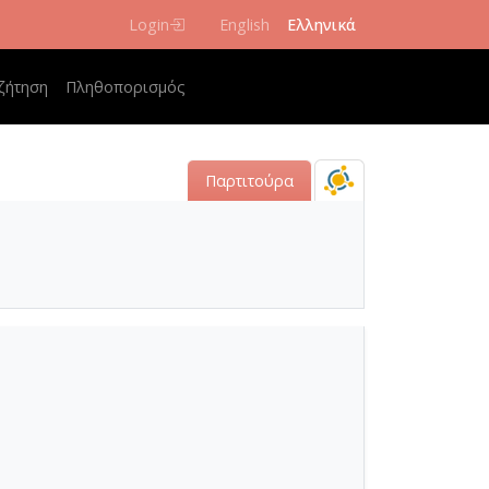
 χειρόγραφες
Login
English
Ελληνικά
 navigation
ζήτηση
Πληθοπορισμός
 κοντραμπάσου
Παρτιτούρα