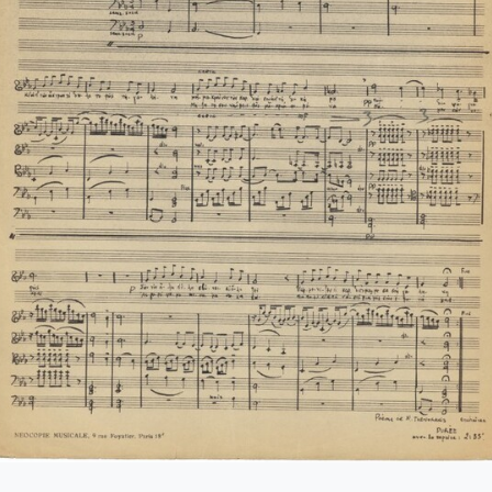
-124-Concerto pour piano et orchestre [1957-07-17-1958-01-10]
125-Les Quatre Eluard, Jours de pluie [1958-02-14]
-126-Les Six Eluard, Medieuses [1958-03-10]
8-127-Ερωφίλη [1958-07-29]
-128-Sonatina No 2 pour violon et piano [1958-08-10]
9-129-Πέντε στρατιώτες [1958-08-25]
-130-Oedipus Tyrannos, Ode pour orchestre a cordes [1958-10-13
9-131-Επιτάφιος [1958-05-11]
132-Le feu aux poudres, Ballet en 3 Actes [1958-12-30]
0-133-[Έργο για πιάνο και ορχήστρα εγχόρδων] [1958]
1-134-Les Amantes de Teruel [1958]
-135-Les Amantes de Teruel (Μουσική για φιλμ) [1959-01-09]
-136-Antigone - Ballet [1959-08-31]
2-137-Λιποτάκτες [1957-04-16-1959-12-17]
2-138-Σχέδια 1950-1959 [1950-1959]
3-139-Φοίνισσες [1959-12-27-1960-05-27]
-140-Michalis of Skiathos [1960-08-01]
3-141-Σουΐτα Νο 4 [1960-10-01-1960-10-25]
4-142-Επιφάνια [1960-12-1]