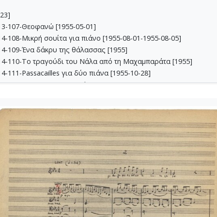
23]
13-107-Θεοφανώ [1955-05-01]
4-108-Μικρή σουίτα για πιάνο [1955-08-01-1955-08-05]
4-109-Ένα δάκρυ της θάλασσας [1955]
14-110-Το τραγούδι του Νάλα από τη Μαχαμπαράτα [1955]
-111-Passacailles για δύο πιάνα [1955-10-28]
-112-Suite No 1 pour orchestre et piano [1949-1955]
-113-Sonatina pour piano [1955]
5-114-Η Μάννα, Πάνω σε ποίημα του Διονυσίου Σολωμού, Σουΐτα Α
-115-Suite No 2 [1956]
6-116-Quartet - Κουαρτέτο εγχόρδων [1954-1956]
-117-Ill met by moonlight [1957-01-25]
6-118-Ο Κύκλος [1957-02-09]
7-119-Oι Πέντε Ναύτες [1957-06-18]
7-120-Honeymoon [1957-10-15-1957-11-10]
7-121-Έργο για ορχήστρα και πιάνο (απόσπασμα) [1957]
122-Le tireur des toits [1957]
7-123-Σπουδές για τετράχορδα [1957]