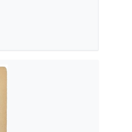
ρ. 3 για ορχήστρα, μικτή χορωδία και mezzo-soprano [1956-08-