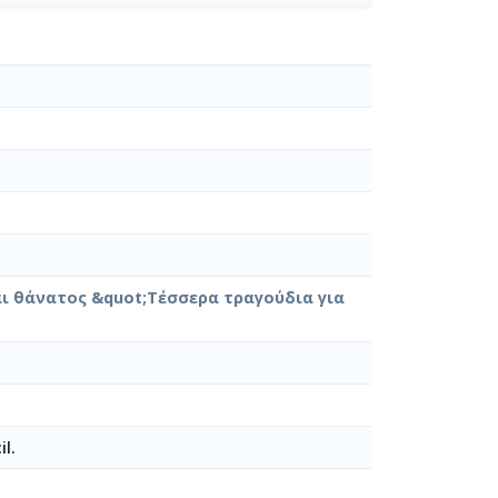
αι θάνατος &quot;Τέσσερα τραγούδια για
il.