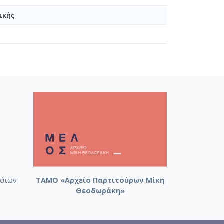
ικής
[Δολιχοκέφαλοι και Στρογγυλοκέφαλοι] [1962-1963]
άτων
ΤΑΜΟ «Αρχείο Παρτιτούρων Μίκη
Θεοδωράκη»
]