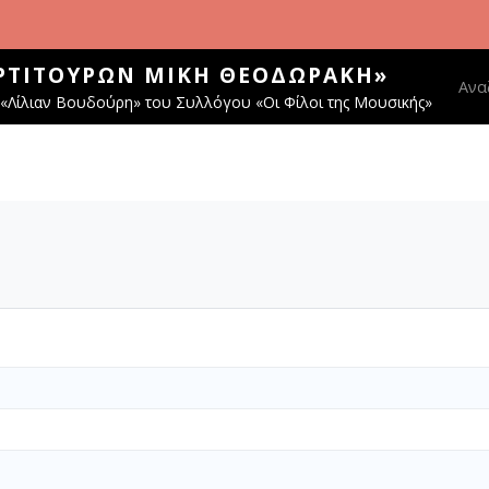
ΑΡΤΙΤΟΎΡΩΝ ΜΊΚΗ ΘΕΟΔΩΡΆΚΗ»
Main
Ανα
«Λίλιαν Βουδούρη» του Συλλόγου «Οι Φίλοι της Μουσικής»