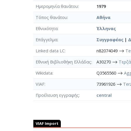
Ημερομηνία θανάτου
1979
Τόπος θανάτου
Αθήνα
Εθνικότητα
Έλληνας
Επάγγελμα
Συγγραφέας
|
Δ
Linked data LC
n82074049 ⟶
Te
Εθνική Βιβλιοθήκη Ελλάδας
A30270 ⟶
Τερζά
Wikidata
Q3565560 ⟶
Agg
VIAF
73961926 ⟶
Terz
Προέλευση εγγραφής
central
VIAF Import