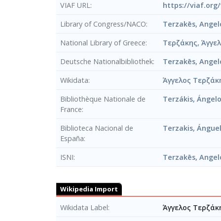
VIAF URL
https://viaf.org
Library of Congress/NACO
Terzakēs, Angel
National Library of Greece
Τερζάκης, Άγγελ
Deutsche Nationalbibliothek
Terzakēs, Angel
Wikidata
Άγγελος Τερζάκ
Bibliothèque Nationale de
Terzákis, Ángel
France
Biblioteca Nacional de
Terzakis, Ánguel
España
ISNI
Terzakēs, Angel
Wikipedia Import
Wikidata Label
Άγγελος Τερζάκη