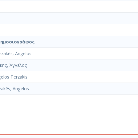
ημοσιογράφος
rzakēs, Angelos
κης, Άγγελος
elos Terzakis
akēs, Angelos