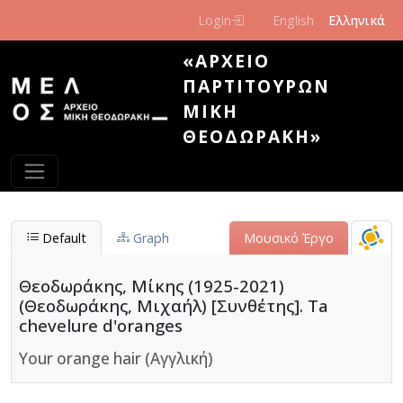
Παράκαμψη προς το κυρίως περιεχόμενο
Login
English
Ελληνικά
«ΑΡΧΕΊΟ
ΠΑΡΤΙΤΟΎΡΩΝ
ΜΊΚΗ
ΘΕΟΔΩΡΆΚΗ»
Default
Graph
Μουσικό Έργο
Θεοδωράκης, Μίκης (1925-2021)
(Θεοδωράκης, Μιχαήλ) [Συνθέτης]. Ta
chevelure d'oranges
Your orange hair (Αγγλική)