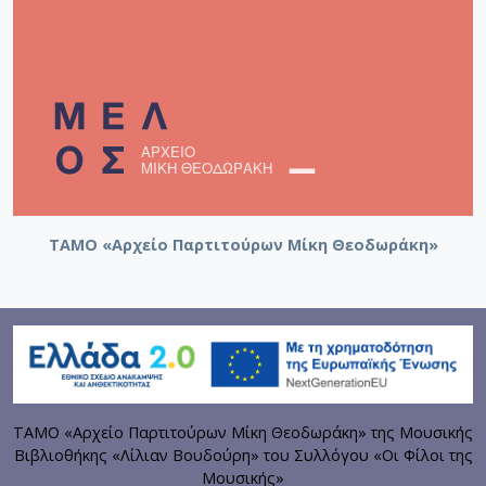
ΤΑΜΟ «Αρχείο Παρτιτούρων Μίκη Θεοδωράκη»
ΤΑΜΟ «Αρχείο Παρτιτούρων Μίκη Θεοδωράκη» της Μουσικής
Βιβλιοθήκης «Λίλιαν Βουδούρη» του Συλλόγου «Οι Φίλοι της
Μουσικής»