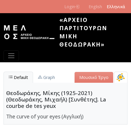
Παράκαμψη προς το κυρίως περιεχόμενο
Login
English
Ελληνικά
«ΑΡΧΕΊΟ
ΠΑΡΤΙΤΟΎΡΩΝ
ΜΊΚΗ
ΘΕΟΔΩΡΆΚΗ»
Default
Graph
Μουσικό Έργο
Θεοδωράκης, Μίκης (1925-2021)
(Θεοδωράκης, Μιχαήλ) [Συνθέτης]. La
courbe de tes yeux
The curve of your eyes (Αγγλική)