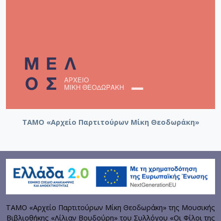
ΤΑΜΟ «Αρχείο Παρτιτούρων Μίκη Θεοδωράκη»
ΤΑΜΟ «Αρχείο Παρτιτούρων Μίκη Θεοδωράκη» της Μουσικής
Βιβλιοθήκης «Λίλιαν Βουδούρη» του Συλλόγου «Οι Φίλοι της