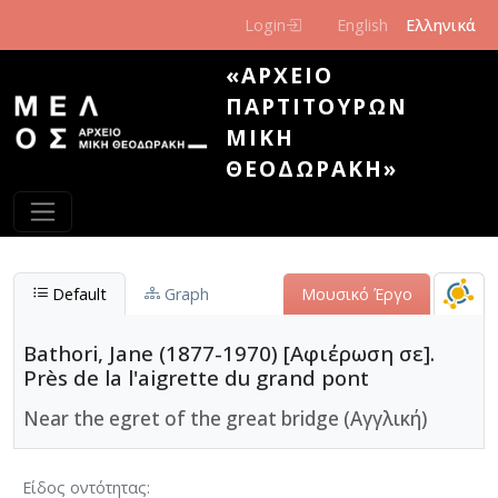
Παράκαμψη προς το κυρίως περιεχόμενο
Login
English
Ελληνικά
«ΑΡΧΕΊΟ
ΠΑΡΤΙΤΟΎΡΩΝ
ΜΊΚΗ
ΘΕΟΔΩΡΆΚΗ»
Default
Graph
Μουσικό Έργο
Bathori, Jane (1877-1970) [Αφιέρωση σε].
Près de la l'aigrette du grand pont
Near the egret of the great bridge (Αγγλική)
Είδος οντότητας