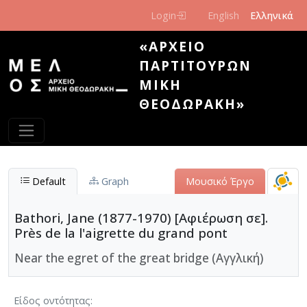
Παράκαμψη προς το κυρίως περιεχόμενο
Login
English
Ελληνικά
«ΑΡΧΕΊΟ
ΠΑΡΤΙΤΟΎΡΩΝ
ΜΊΚΗ
ΘΕΟΔΩΡΆΚΗ»
Default
Graph
Μουσικό Έργο
Bathori, Jane (1877-1970) [Αφιέρωση σε].
Près de la l'aigrette du grand pont
Near the egret of the great bridge (Αγγλική)
Είδος οντότητας