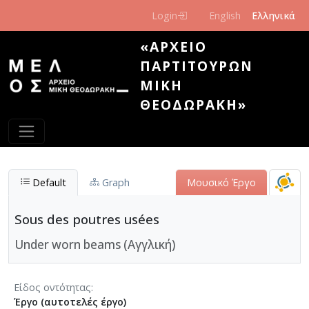
Παράκαμψη προς το κυρίως περιεχόμενο
Login
English
Ελληνικά
«ΑΡΧΕΊΟ
ΠΑΡΤΙΤΟΎΡΩΝ
ΜΊΚΗ
ΘΕΟΔΩΡΆΚΗ»
Default
Graph
Μουσικό Έργο
Sous des poutres usées
Under worn beams (Αγγλική)
Είδος οντότητας
Έργο (αυτοτελές έργο)