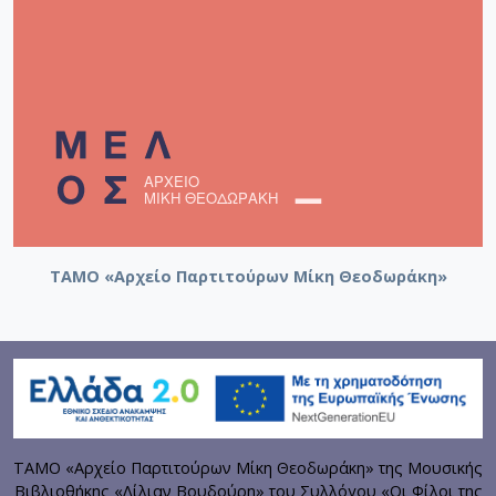
ΤΑΜΟ «Αρχείο Παρτιτούρων Μίκη Θεοδωράκη»
ΤΑΜΟ «Αρχείο Παρτιτούρων Μίκη Θεοδωράκη» της Μουσικής
Βιβλιοθήκης «Λίλιαν Βουδούρη» του Συλλόγου «Οι Φίλοι της