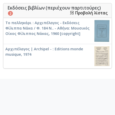
Εκδόσεις βιβλίων (περιέχουν παρτιτούρες)
Προβολή λίστας
2
Το παλληκάρι : Αρχιπέλαγος - Εκδόσεις
Η Μυρτιά
Φίλιππα Νάκα / Φ. 184 Ν.. - Αθήνα: Μουσικός
Οίκος Φίλιππος Νάκας, 1960 [copyright]
Αρχιπέλαγος [1974]
Αρχιπέλαγος | Archipel - : Editions monde
musique, 1974
Μυρτιά [1960]
Μυρτιά [1960]
Είχα φυτέψει μια καρδιά [1960]