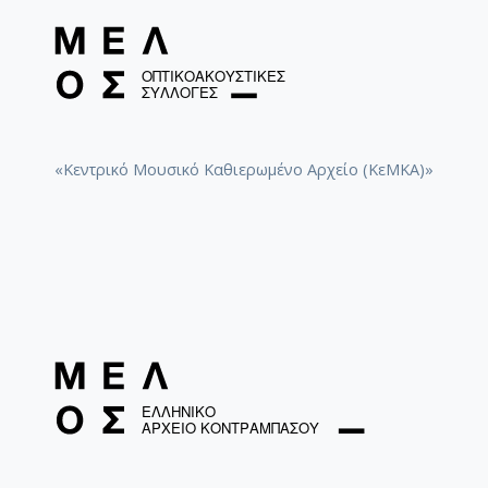
Σε πότισα ροδόσταμο [1960]
«Κεντρικό Μουσικό Καθιερωμένο Αρχείο (ΚεΜΚΑ)»
Μαργαρίτα-Μαργαρώ [1974]
Το παλληκάρι [1960]
Η απαγωγή