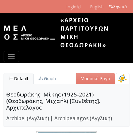
Παράκαμψη προς το κυρίως περιεχόμενο
Login
English
Ελληνικά
«ΑΡΧΕΊΟ
ΠΑΡΤΙΤΟΎΡΩΝ
ΜΊΚΗ
ΘΕΟΔΩΡΆΚΗ»
Default
Graph
Μουσικό Έργο
Θεοδωράκης, Μίκης (1925-2021)
(Θεοδωράκης, Μιχαήλ) [Συνθέτης].
Αρχιπέλαγος
Archipel (Αγγλική)
|
Archipealagos (Αγγλική)