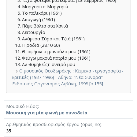
Είχα φυτέψει μια καρδιά (Σεπτέμβριος 1960)
Μαργαρίτα-Μαργαρώ
Το παλικάρι (1961)
Απαγωγή (1961)
Πάμε βόλτα στα Χανιά
Λειτουργία
Ανάμεσα Σύρο και Τζιά (1961)
Η ροδιά (28.10.60)
Θ' αφήσω τη μανούλα μου (1961)
Φεύγω μακριά πατρία μου (1961)
Αν θυμηθείςτ' ονειρό μου
⟶
Ο μουσικός Θεοδωράκης : Κέιμενα - εργογραφία -
κριτικές (1937-1996) - Αθήνα: "Νέα Σύνορα"
Εκδοτικός Οργανισμός Λιβάνη, 1998 [σ.155]
Μουσικό Είδος
Μουσική για μία φωνή με συνοδεία
Αριθμητικός προσδιορισμός έργου (opus, no)
35