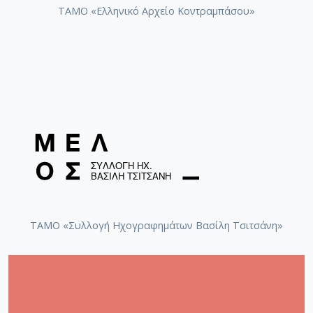
ΤΑΜΟ «Ελληνικό Αρχείο Κοντραμπάσου»
Πάμε βόλτα στα Χανιά
Πάμε βόλτα στα Χανιά [1974]
Η λειτουργία [1974]
ΤΑΜΟ «Συλλογή Ηχογραφημάτων Βασίλη Τσιτσάνη»
Η λειτουργία
Θ' αφήσω τη μαννούλα