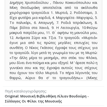
Δημήτρη Χριστοδούλου , Πάνου Κοκκινόπουλου και
Μίκη Θεοδωράκη αποτελείται από τα ακόλουθα
χειρόγραφα τραγούδια: 1. Μυρτιά, 2. Ροδόσταμο, 3.
Είχα φυτέψει μια καρδιά, 4. Μαργαρίτα -Μαργαρώ, 5.
Το παλικάρι, 6. Απαγωγή, 7. Ροδιά τετράκλωνη, 8.
Πάμε βόλτα στα Χανιά, 9. Η Λειτουργία, 10.Φεύγω
μακρυά πατρίδα μου, 11. Θ ́ αφήσω τη μανούλα μου,
12. Ανάμεσα Σύρο και Τζια. Το τραγούδι «Μυρτιά»
έγινε μια από τις πρώτες μεγάλες επιτυχίες του
συνθέτη. Ο Νίκος Γκάτσος έγραψε τους στίχους για
το τραγούδι λίγο μετά τη γνωριμία του με τη Μυρτώ:
«Την άλλη μέρα το μεσημέρι, στο στέκι του Φλόκα,
μου δίνει ένα ποίημα και μου εξηγεί: Μ ’ άρεσε πολύ η
γυναίκα σου και της έγραψα αυτούς τους στίχους
που έχουν τον τίτλο Μυρτιά. Το πήρα λέγοντάς του
θαρρώ, Αύριο θα σ' το τραγουδήσω.» (Μίκης
Θεοδωράκης, Μελοποιημένη Ποίηση, Τόμος 1 σ 38).
Πηγή καταλογογράφησης
⟶
mikis.melodisseia.gr
Original: Μουσική Βιβλιοθήκη Λίλιαν Βουδούρη -
Σύλλογος Οι Φίλοι της Μουσικής