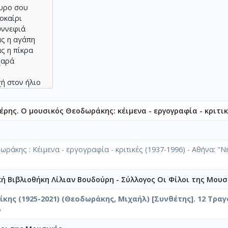
υρο σου
οκαίρι
υννεφιά
ας η αγάπη
ς η πίκρα
χαρά
χή στον ήλιο
 στη βροχή
στον αγέρα
ρης. Ο μουσικός Θεοδωράκης: κέιμενα - εργογραφία - κριτικέ
 στη σιωπή
ε θα `ρθω
ατί το ξέρω
ράκης : Κέιμενα - εργογραφία - κριτικές (1937-1996) - Αθήνα: 
ε θα `ρθω
α σου φέρω
κή Βιβλιοθήκη Λίλιαν Βουδούρη - Σύλλογος Οι Φίλοι της Μουσ
κης (1925-2021) (Θεοδωράκης, Μιχαήλ) [Συνθέτης]. 12 Τραγ
ο