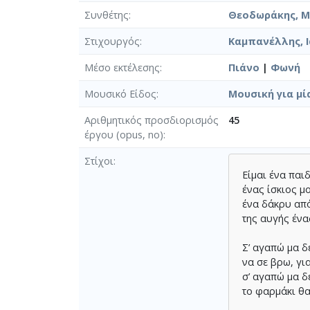
Συνθέτης
Θεοδωράκης, Μί
Στιχουργός
Καμπανέλλης, Ι
Μέσο εκτέλεσης
Πιάνο
|
Φωνή
Μουσικό Είδος
Μουσική για μί
Αριθμητικός προσδιορισμός
45
έργου (opus, no)
Στίχοι
Είμαι ένα παι
ένας ίσκιος μ
ένα δάκρυ απ
της αυγής ένα
Σ’ αγαπώ μα δ
να σε βρω, γι
σ’ αγαπώ μα δ
το φαρμάκι θ