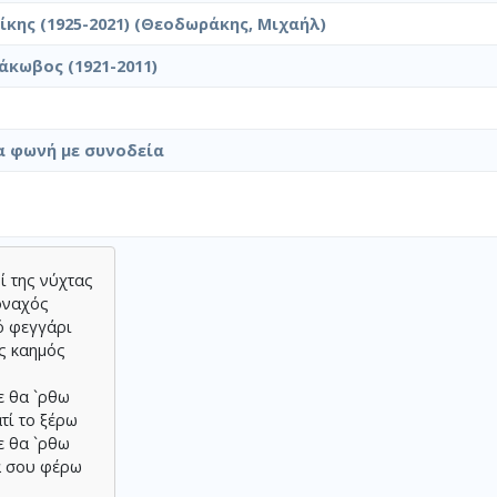
κης (1925-2021) (Θεοδωράκης, Μιχαήλ)
άκωβος (1921-2011)
α φωνή με συνοδεία
δί της νύχτας
οναχός
ό φεγγάρι
ς καημός
ε θα `ρθω
ατί το ξέρω
ε θα `ρθω
α σου φέρω