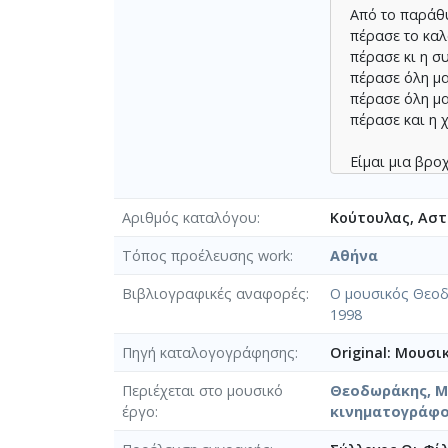
Από το παράθ
πέρασε το καλ
πέρασε κι η σ
πέρασε όλη μ
πέρασε όλη μα
πέρασε και η 
Είμαι μια βρο
μια φωτιά μες
μια φωνή μες 
Αριθμός καταλόγου
Κούτουλας, Αστέ
μια σιωπή μες
Τόπος προέλευσης work
Αθήνα
Σ’ αγαπώ μα δ
να σε βρω, γι
Βιβλιογραφικές αναφορές
Ο μουσικός Θεοδω
σ’ αγαπώ μα δ
1998
το φαρμάκι θ
⟶
Stixoi.info
Πηγή καταλογογράφησης
Original: Μουσι
Περιέχεται στο μουσικό
Θεοδωράκης, Μί
έργο
κινηματογράφ