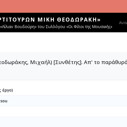
ΑΡΤΙΤΟΎΡΩΝ ΜΊΚΗ ΘΕΟΔΩΡΆΚΗ»
Main
Ανα
«Λίλιαν Βουδούρη» του Συλλόγου «Οι Φίλοι της Μουσικής»
εοδωράκης, Μιχαήλ) [Συνθέτης]. Απ' το παράθυρ
 έργο)
 sou