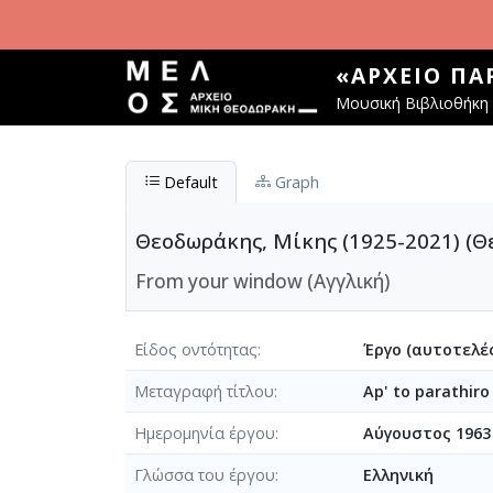
Παράκαμψη προς το κυρίως περιεχόμενο
«ΑΡΧΕΊΟ Π
Μουσική Βιβλιοθήκη 
Default
Graph
Θεοδωράκης, Μίκης (1925-2021) (Θ
From your window (Αγγλική)
Είδος οντότητας
Έργο (αυτοτελές
Μεταγραφή τίτλου
Ap' to parathiro
Ημερομηνία έργου
Αύγουστος 1963
Γλώσσα του έργου
Ελληνική