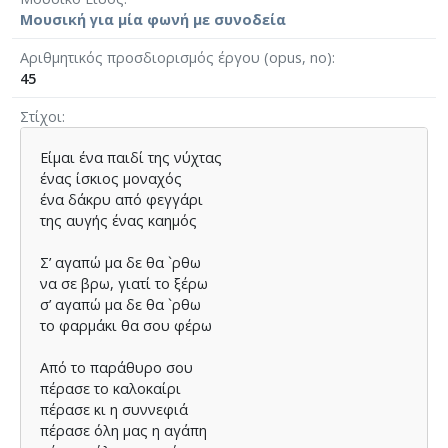
Μουσική για μία φωνή με συνοδεία
Αριθμητικός προσδιορισμός έργου (opus, no)
45
Στίχοι
Είμαι ένα παιδί της νύχτας
ένας ίσκιος μοναχός
ένα δάκρυ από φεγγάρι
της αυγής ένας καημός
Σ’ αγαπώ μα δε θα `ρθω
να σε βρω, γιατί το ξέρω
σ’ αγαπώ μα δε θα `ρθω
το φαρμάκι θα σου φέρω
Από το παράθυρο σου
πέρασε το καλοκαίρι
πέρασε κι η συννεφιά
πέρασε όλη μας η αγάπη