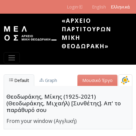
Παράκαμψη προς το κυρίως περιεχόμενο
Login
English
Ελληνικά
«ΑΡΧΕΊΟ
ΠΑΡΤΙΤΟΎΡΩΝ
ΜΊΚΗ
ΘΕΟΔΩΡΆΚΗ»
Default
Graph
Μουσικό Έργο
Θεοδωράκης, Μίκης (1925-2021)
(Θεοδωράκης, Μιχαήλ) [Συνθέτης]. Απ' το
παράθυρό σου
From your window (Αγγλική)