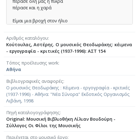
πέρασε όλη μας η πίκρα
πέρασε και η χαρά
Είμαι μια βροχή στον ήλιο
μια φωτιά μες στη βροχή
μια φωνή μες στον αγέρα
Αριθμός καταλόγου
μια σιωπή μες στη σιωπή
Κούτουλας, Αστέρης. Ο μουσικός Θεοδωράκης: κέιμενα
- εργογραφία - κριτικές (1937-1996): ΑΣΤ 154
Σ’ αγαπώ μα δε θα `ρθω
να σε βρω, γιατί το ξέρω
Τόπος προέλευσης work
σ’ αγαπώ μα δε θα `ρθω
Αθήνα
το φαρμάκι θα σου φέρω
⟶
Stixoi.info
Βιβλιογραφικές αναφορές
Ο μουσικός Θεοδωράκης : Κέιμενα - εργογραφία - κριτικές
(1937-1996) - Αθήνα: "Νέα Σύνορα" Εκδοτικός Οργανισμός
Λιβάνη, 1998
Πηγή καταλογογράφησης
Original: Μουσική Βιβλιοθήκη Λίλιαν Βουδούρη -
Σύλλογος Οι Φίλοι της Μουσικής
Περιέχεται στο μουσικό έργο