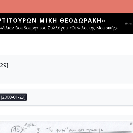
ΑΡΤΙΤΟΎΡΩΝ ΜΊΚΗ ΘΕΟΔΩΡΆΚΗ»
Main
Ανα
«Λίλιαν Βουδούρη» του Συλλόγου «Οι Φίλοι της Μουσικής»
29]
 [2000-01-29]