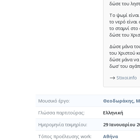
δώσε του ληστ
Το ψωμί είναι
το νερό είναι 
το σταμνί στο
δώσε του Χρισ
Δώσε μάνα το
του Χριστού κ
δώσε μάνα να
δωσ’ του αγάπ
⟶
Stixoi.info
Μουσικό έργο
Θεοδωράκης, Μί
Γλώσσα παρτιτούρας
Ελληνική
Ημερομηνία τεκμηρίου
29 Ιανουαρίου 2
Τόπος προέλευσης work
Αθήνα