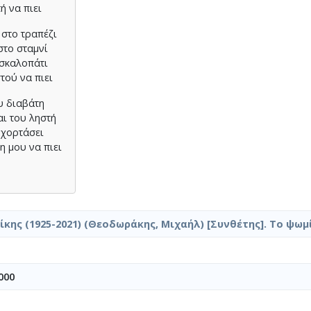
ή να πιει
 στο τραπέζι
στο σταμνί
 σκαλοπάτι
τού να πιει
υ διαβάτη
αι του ληστή
 χορτάσει
η μου να πιει
κης (1925-2021) (Θεοδωράκης, Μιχαήλ) [Συνθέτης]. Το ψωμί
000