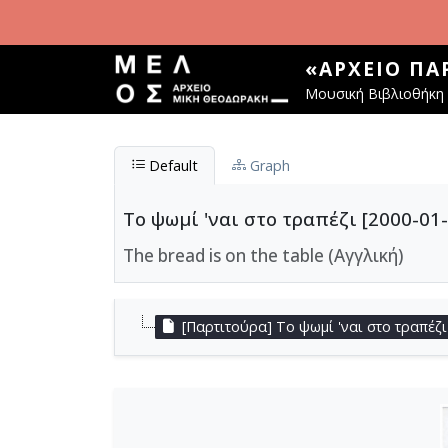
Παράκαμψη προς το κυρίως περιεχόμενο
«ΑΡΧΕΊΟ Π
Μουσική Βιβλιοθήκη 
Default
Graph
Το ψωμί 'ναι στο τραπέζι [2000-01-
The bread is on the table (Αγγλική)
[Παρτιτούρα] Το ψωμί 'ναι στο τραπέζι