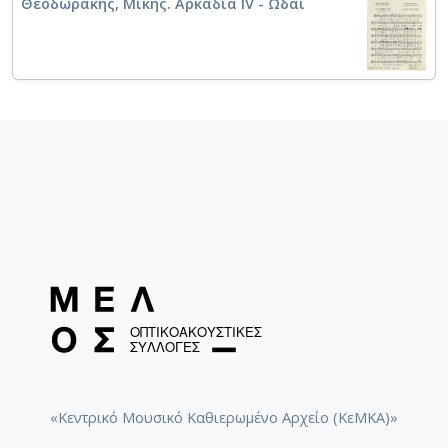
Θεοδωράκης, Μίκης. Αρκαδία IV - Ωδαί
«Κεντρικό Μουσικό Καθιερωμένο Αρχείο (ΚεΜΚΑ)»