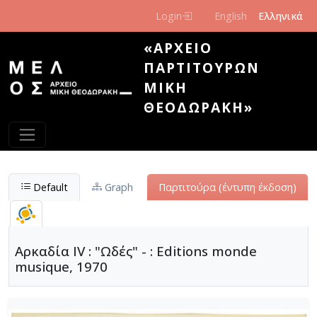
Παράκαμψη προς το κυρίως περιεχόμενο
Login
English
Ελληνικά
«ΑΡΧΕΊΟ
ΠΑΡΤΙΤΟΎΡΩΝ
ΜΊΚΗ
ΘΕΟΔΩΡΆΚΗ»
Default
Graph
Παρτιτούρα (έντυπη έκδοση)
Αρκαδία IV : "Ωδές" - : Editions monde
musique, 1970