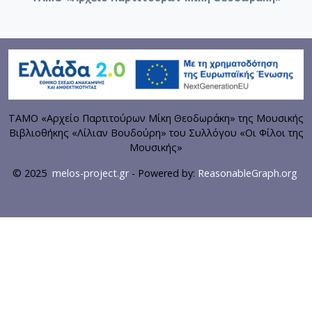
ΤΑΜΟ «Αρχείο Παρτιτούρων Μίκη Θεοδωράκη» της Μουσικής
Βιβλιοθήκης «Λίλιαν Βουδούρη» του Συλλόγου «Οι Φίλοι της
Μουσικής»
© 2025
melos-project.gr
- Powered by:
ReasonableGraph.org