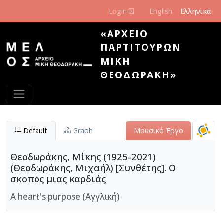
Παράκαμψη προς το κυρίως περιεχόμενο
Login
English
Ελληνικά
«ΑΡΧΕΊΟ
ΠΑΡΤΙΤΟΎΡΩΝ
ΜΊΚΗ
ΘΕΟΔΩΡΆΚΗ»
Default
Graph
Μουσικό Έργο
Θεοδωράκης, Μίκης (1925-2021)
(Θεοδωράκης, Μιχαήλ) [Συνθέτης]. Ο
σκοπός μιας καρδιάς
A heart's purpose (Αγγλική)