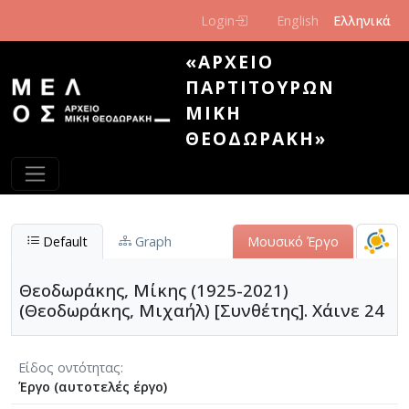
Παράκαμψη προς το κυρίως περιεχόμενο
Login
English
Ελληνικά
«ΑΡΧΕΊΟ
ΠΑΡΤΙΤΟΎΡΩΝ
ΜΊΚΗ
ΘΕΟΔΩΡΆΚΗ»
Default
Graph
Μουσικό Έργο
Θεοδωράκης, Μίκης (1925-2021)
(Θεοδωράκης, Μιχαήλ) [Συνθέτης]. Χάινε 24
Είδος οντότητας
Έργο (αυτοτελές έργο)