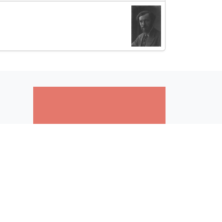
άτων
ΤΑΜΟ «Αρχείο Παρτιτούρων Μίκη
Θεοδωράκη»