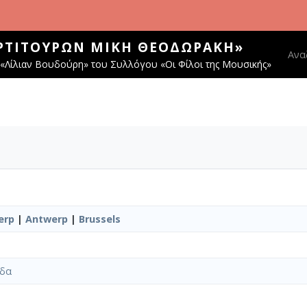
ΑΡΤΙΤΟΎΡΩΝ ΜΊΚΗ ΘΕΟΔΩΡΆΚΗ»
Main
Ανα
«Λίλιαν Βουδούρη» του Συλλόγου «Οι Φίλοι της Μουσικής»
erp
|
Antwerp
|
Brussels
ίδα