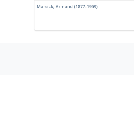
Marsick, Armand (1877-1959)
«Κεντρικό Μουσικό Καθιερωμένο
Αρχείο (ΚεΜΚΑ)»