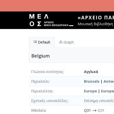
Παράκαμψη προς το κυρίως περιεχόμενο
«ΑΡΧΕΊΟ Π
Μουσική Βιβλιοθήκη 
Default
Graph
Belgium
Γλώσσα οντότητας
Αγγλικά
Περικλείει
Brussels
|
Antw
Περικλείεται
Europe
|
Europe
Σχετικές ιστοσελίδες
Επίσημη ιστοσελ
Wikidata
Q31 ⟶
Q31