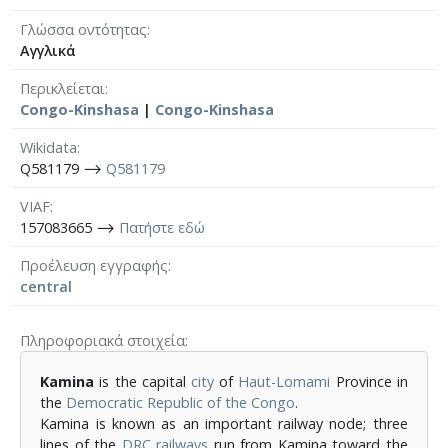
Γλώσσα οντότητας
Αγγλικά
Περικλείεται
Congo-Kinshasa
|
Congo-Kinshasa
Wikidata
Q581179 ⟶
Q581179
VIAF
157083665 ⟶
Πατήστε εδώ
Προέλευση εγγραφής
central
Πληροφοριακά στοιχεία
Kamina
is the capital
city
of
Haut-Lomami
Province in
the
Democratic Republic of the Congo
.
Kamina is known as an important railway node; three
lines of the
DRC railways
run from Kamina toward the