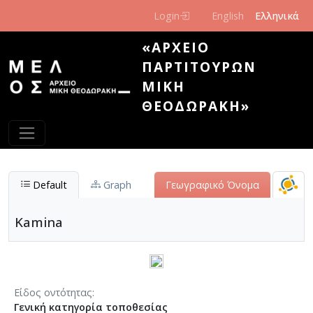
Παράκαμψη προς το κυρίως περιεχόμενο
Login
English
Ελληνικά
«ΑΡΧΕΊΟ
ΠΑΡΤΙΤΟΎΡΩΝ
ΜΊΚΗ
ΘΕΟΔΩΡΆΚΗ»
Default
Graph
Γεωγραφικό Όνομα
Kamina
Είδος οντότητας
Γενική κατηγορία τοποθεσίας