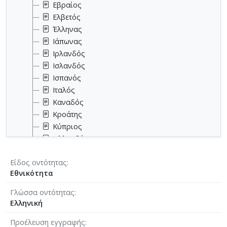
Εβραίος
Ελβετός
Έλληνας
Ιάπωνας
Ιρλανδός
Ισλανδός
Ισπανός
Ιταλός
Καναδός
Κροάτης
Κύπριος
Ολλανδός
Ουκρανός
Είδος οντότητας
Ρουμάνος
Εθνικότητα
Ρώσος
Σουηδός
Γλώσσα οντότητας
Τούρκος
Ελληνική
Τσέχος
Προέλευση εγγραφής
Φινλανδός