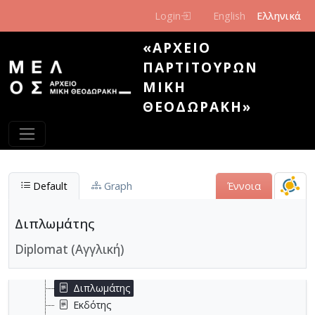
Παράκαμψη προς το κυρίως περιεχόμενο
Login
English
Ελληνικά
«ΑΡΧΕΊΟ
ΠΑΡΤΙΤΟΎΡΩΝ
ΜΊΚΗ
ΘΕΟΔΩΡΆΚΗ»
Επάγγελμα
Default
Graph
Έννοια
Αρχαιολόγος
Αρχιτέκτονας
Βιβλιοθηκονόμος
Διπλωμάτης
Δάσκαλος
Diplomat (Αγγλική)
Δημοσιογράφος
Δικηγόρος
Διπλωμάτης
Εκδότης