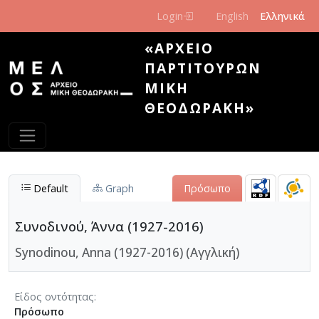
Παράκαμψη προς το κυρίως περιεχόμενο
Login
English
Ελληνικά
«ΑΡΧΕΊΟ
ΠΑΡΤΙΤΟΎΡΩΝ
ΜΊΚΗ
ΘΕΟΔΩΡΆΚΗ»
Default
Graph
Πρόσωπο
Συνοδινού, Άννα (1927-2016)
Synodinou, Anna (1927-2016) (Αγγλική)
Είδος οντότητας
Πρόσωπο