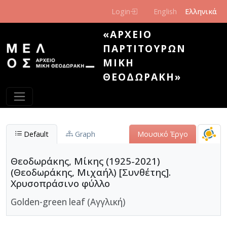
Παράκαμψη προς το κυρίως περιεχόμενο
Login
English
Ελληνικά
«ΑΡΧΕΊΟ
ΠΑΡΤΙΤΟΎΡΩΝ
ΜΊΚΗ
ΘΕΟΔΩΡΆΚΗ»
Default
Graph
Μουσικό Έργο
Θεοδωράκης, Μίκης (1925-2021)
(Θεοδωράκης, Μιχαήλ) [Συνθέτης].
Χρυσοπράσινο φύλλο
Golden-green leaf (Αγγλική)