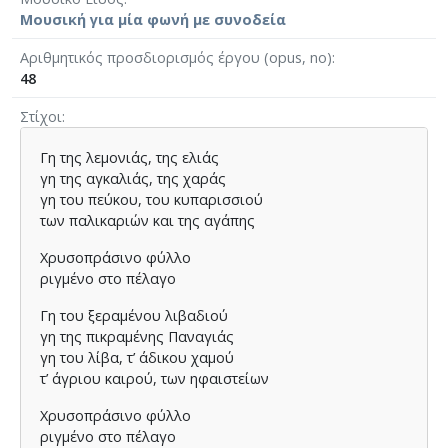
Μουσική για μία φωνή με συνοδεία
Αριθμητικός προσδιορισμός έργου (opus, no)
48
Στίχοι
Γη της λεμονιάς, της ελιάς
γη της αγκαλιάς, της χαράς
γη του πεύκου, του κυπαρισσιού
των παλικαριών και της αγάπης
Χρυσοπράσινο φύλλο
ριγμένο στο πέλαγο
Γη του ξεραμένου λιβαδιού
γη της πικραμένης Παναγιάς
γη του λίβα, τ’ άδικου χαμού
τ’ άγριου καιρού, των ηφαιστείων
Χρυσοπράσινο φύλλο
ριγμένο στο πέλαγο