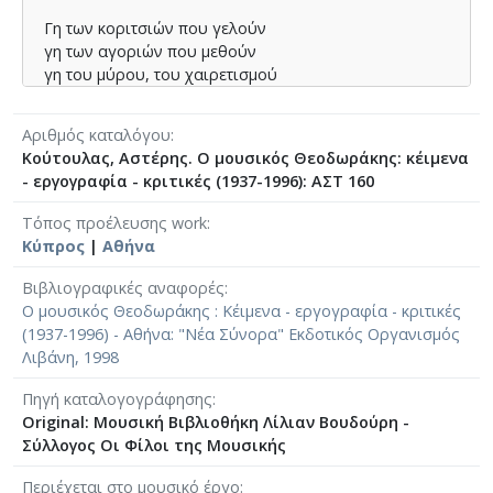
Γη των κοριτσιών που γελούν
γη των αγοριών που μεθούν
γη του μύρου, του χαιρετισμού
Κύπρος της αγάπης και του ονείρου
Αριθμός καταλόγου
Χρυσοπράσινο φύλλο
Κούτουλας, Αστέρης. Ο μουσικός Θεοδωράκης: κέιμενα
ριγμένο στο πέλαγο
- εργογραφία - κριτικές (1937-1996): ΑΣΤ 160
⟶
Stixoi.info
Τόπος προέλευσης work
Κύπρος
|
Αθήνα
Βιβλιογραφικές αναφορές
Ο μουσικός Θεοδωράκης : Κέιμενα - εργογραφία - κριτικές
(1937-1996) - Αθήνα: "Νέα Σύνορα" Εκδοτικός Οργανισμός
Λιβάνη, 1998
Πηγή καταλογογράφησης
Original: Μουσική Βιβλιοθήκη Λίλιαν Βουδούρη -
Σύλλογος Οι Φίλοι της Μουσικής
Περιέχεται στο μουσικό έργο