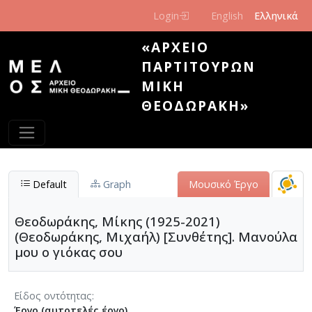
Παράκαμψη προς το κυρίως περιεχόμενο
Login
English
Ελληνικά
«ΑΡΧΕΊΟ
ΠΑΡΤΙΤΟΎΡΩΝ
ΜΊΚΗ
ΘΕΟΔΩΡΆΚΗ»
Default
Graph
Μουσικό Έργο
Θεοδωράκης, Μίκης (1925-2021)
(Θεοδωράκης, Μιχαήλ) [Συνθέτης]. Μανούλα
μου ο γιόκας σου
Είδος οντότητας
Έργο (αυτοτελές έργο)