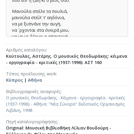
πού είν’ η ζωή κι ο βιος σου.
Μανούλα στείλε τα πουλιά,
μανούλα στείλ’ τ’ αηδόνια,
να με ξυπνάνε την αυγή,
να `ρχονται στα όνειρά μου,
να μη με δέρνει η απαντοχή,
να `ναι βουνό η καρδιά μου.
Αριθμός καταλόγου
Μανούλα, μανούλα
Κούτουλας, Αστέρης. Ο μουσικός Θεοδωράκης: κέιμενα
μανούλα πού `ν’ ο γιόκας σου,
- εργογραφία - κριτικές (1937-1996): ΑΣΤ 160
μανούλα, μανούλα,
πού `ν’ ο βασιλικός σου.
Τόπος προέλευσης work
πού είναι τ’ αστέρια τ’ ουρανού,
Κύπρος
|
Αθήνα
πού είν’ η ζωή κι ο βιος σου.
Βιβλιογραφικές αναφορές
⟶
Stixoi.info
Ο μουσικός Θεοδωράκης : Κέιμενα - εργογραφία - κριτικές
(1937-1996) - Αθήνα: "Νέα Σύνορα" Εκδοτικός Οργανισμός
Λιβάνη, 1998
Πηγή καταλογογράφησης
Original: Μουσική Βιβλιοθήκη Λίλιαν Βουδούρη -