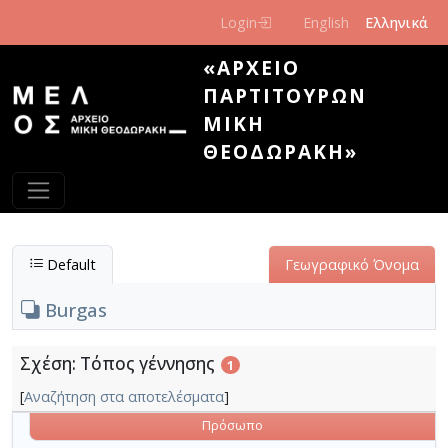
Παράκαμψη προς το κυρίως περιεχόμενο
Login
English
Ελληνικά
«ΑΡΧΕΊΟ
ΠΑΡΤΙΤΟΎΡΩΝ
ΜΊΚΗ
ΘΕΟΔΩΡΆΚΗ»
Default
Γεωγραφικό Όνομα
Burgas
Σχέση: Τόπος γέννησης
1
[
Αναζήτηση στα αποτελέσματα
]
Πρόσωπο