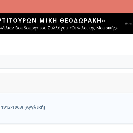
ΑΡΤΙΤΟΎΡΩΝ ΜΊΚΗ ΘΕΟΔΩΡΆΚΗ»
Main
Ανα
«Λίλιαν Βουδούρη» του Συλλόγου «Οι Φίλοι της Μουσικής»
(1912-1963) [Αγγλική]