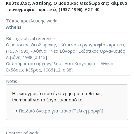
Κούτουλας, Αστέρης. Ο μουσικός Θεοδωράκης: κέιμενα
- εργογραφία - κριτικές (1937-1996): ΑΣΤ 40
Τόπος προέλευσης work
Athens
Bibliographical reference
Ο μουσικός Θεοδωράκης : Κέιμενα - εργογραφία - κριτικές
(1937-1996) - Αθήνα: "Νέα Σύνορα" Εκδοτικός Οργανισμός
Λιβάνη, 1998 [σ.113]
Οι δρόμοι του αρχαγγέλου : Αυτοβιογραφία - Αθήνα:
Εκδόσεις Κέδρος, 1986 [τ.2, σ.88]
Note
Η φωτογραφία που έχει χρησιμοποιηθεί ως
thumbnail για το έργο είναι από το:
⟶
Παιδικό όνειρο για πιάνο [Τελική μορφή]
Context of work