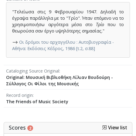
"Τελείωσα στις 9 Φεβρουαρίου 1947. Δηλαδή το
έγραψα παράλληλα με το "Τρίο". Ήταν επόμενο να το
χρησιμοποιήσω αργότερα μέσα στο
Τρίο
που το
θεωρούσα σαν έργο υψηλότερης σημασίας."
⟶
Οι δρόμοι του αρχαγγέλου : Αυτοβιογραφία -
Αθήνα: Εκδόσεις Κέδρος, 1986 [τ.2, σ.88]
Cataloging Source Original
Original: Μουσική Βιβλιοθήκη Λίλιαν Βουδούρη -
Σύλλογος Οι Φίλοι της Μουσικής
Record origin
The Friends of Music Society
Scores
View list
2