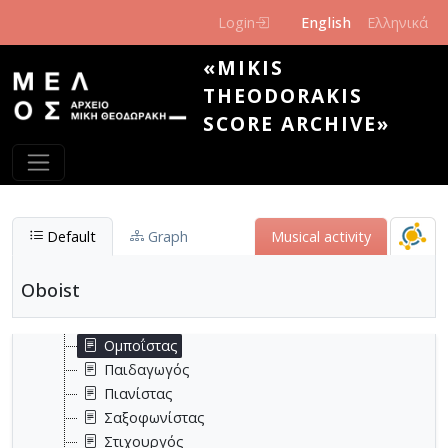
Κλαρινετίστας
Skip to main content
Login
English
Ελληνικά
Κοντραμπασίστας
Κρουστός
«MIKIS
Λιμπρετίστας
THEODORAKIS
Μεταγραφέας
SCORE ARCHIVE»
Μονωδός
Μουσικοθεωρητικός
Μουσικοκριτικός
Μουσικολόγος
Μουσικοπαιδαγωγός
Default
Graph
Μusical activity
Μουσικός
Μουσικός εκδότης
Oboist
Μουσικός επιμελητής
Μουσικός παραγωγός
Ομποΐστας
Παιδαγωγός
Πιανίστας
Σαξοφωνίστας
Στιχουργός