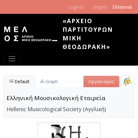
Παράκαμψη προς το κυρίως περιεχόμενο
Login
English
Ελληνικά
«ΑΡΧΕΊΟ
ΠΑΡΤΙΤΟΎΡΩΝ
ΜΊΚΗ
ΘΕΟΔΩΡΆΚΗ»
Default
Graph
Οργανισμός
Ελληνική Μουσικολογική Εταιρεία
Hellenic Musicological Society (Αγγλική)