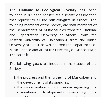
καλλιέργεια του ενδιαφέροντος για την
μουσικολογική μελέτη, έρευνα, διάσωση παντός
The
Hellenic Musicological Society
has been
είδους συναφούς αρχειακού υλικού και η
founded in 2012 and constitutes a scientific association
εξασφάλιση της διαφύλαξης και προσβασιμότητάς
that represents all the musicologists in Greece. The
του, και όλα αυτά με έμφαση σε ό,τι αφορά την
founding members of the Society are staff members of
ελληνική μουσική· γ) η εμπέδωση και η κατοχύρωση
the Departments of Music Studies from the National
του επιστημονικού-κοινωνικού ρόλου και της
and Kapodistrian University of Athens, from the
ιδιότητας του μουσικολόγου· δ) η επαγγελματική
Aristotle University of Thessaloniki, from the Ionian
αναγνώριση της ιδιότητας του μουσικολόγου, η
University of Corfu, as well as from the Department of
κατοχύρωση του επαγγέλματός του και η προάσπιση
Music Science and Art of the University of Macedonia in
των επαγγελματικών του συμφερόντων· και ε) η
Thessaloniki.
κατοχύρωση των πνευματικών δικαιωμάτων του
The following
goals
are included in the statute of the
μουσικολόγου.
Society:
Στα
μέσα
για την επίτευξη των ως άνω σκοπών
the progress and the furthering of Musicology and
περιλαμβάνονται, μεταξύ άλλων: α) η ενίσχυση και η
the development of its branches,
οργάνωση της μουσικολογικής έρευνας, της μελέτης
the dissemination of information regarding the
και της διδασκαλίας της μουσικολογίας στην Ελλάδα·
international developments concerning the
β) η συμμετοχή και η συνεργασία στις διεθνείς
scientific and professional interests of
δραστηριότητες που σχετίζονται με τους
musicologists, the continuous improvement of the
προαναφερόμενους σκοπούς, ιδιαίτερα δε στις