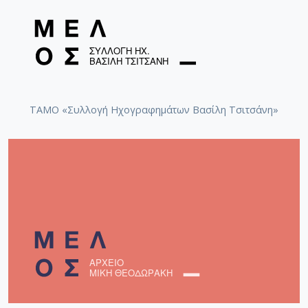
primarily involved in research and teaching of
musicology and its scientific fields; a doctoral diploma
in musicology is required for the admission of a regular
membership. As
associate members
are accepted
graduates of musicology and its scientific fields, even if
they do not have a PhD in musicology.
ΤΑΜΟ «Συλλογή Ηχογραφημάτων Βασίλη Τσιτσάνη»