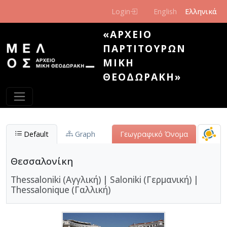
Παράκαμψη προς το κυρίως περιεχόμενο
Login
English
Ελληνικά
«ΑΡΧΕΊΟ
ΠΑΡΤΙΤΟΎΡΩΝ
ΜΊΚΗ
ΘΕΟΔΩΡΆΚΗ»
Default
Graph
Γεωγραφικό Όνομα
Θεσσαλονίκη
Thessaloniki (Αγγλική)
|
Saloniki (Γερμανική)
|
Thessalonique (Γαλλική)