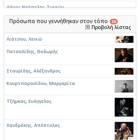
Δήμος Νεάπολης-Συκεών
Αριστοτέλειο Πανεπιστήμιο Θεσσαλονίκης.
Πρόσωπα που γεννήθηκαν στον τόπο
15
Πολυτεχνική Σχολή. Τμήμα Χημικών Μηχανικών
Προβολή λίστας
Μακεδονικό Συγκρότημα Μουσικής
Λιάτσου, Λενιώ
Δωματίου
Πατσαλίδης, Θοδωρής
Ιδρυματικό Αποθετήριο Τμήματος Μουσικών
Σπουδών Α.Π.Θ.
Σταυρίδης, Αλέξανδρος
Αριστοτέλειο Πανεπιστήμιο Θεσσαλονίκης. Σχολή
Καλών Τεχνών
Κουρτπαρασίδου, Μαργαρίτα
Ωδείο Βορείου Ελλάδος
Τζήμκας, Ευάγγελος
Χανδράκης, Απόστολος
Ελληνική Μουσικολογική Εταιρεία