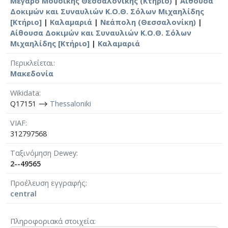
Μέγαρο Μουσικής Θεσσαλονίκης (Κτήριο)
|
Αίθουσα
Δοκιμών και Συναυλιών Κ.Ο.Θ. Σόλων Μιχαηλίδης
[Κτήριο]
|
Καλαμαριά
|
Νεάπολη (Θεσσαλονίκη)
|
Αίθουσα Δοκιμών και Συναυλιών Κ.Ο.Θ. Σόλων
Μιχαηλίδης [Κτήριο]
|
Καλαμαριά
Περικλείεται
Μακεδονία
Wikidata
Q17151 ⟶
Thessaloniki
VIAF
312797568
Ταξινόμηση Dewey
2--49565
Προέλευση εγγραφής
central
Πληροφοριακά στοιχεία