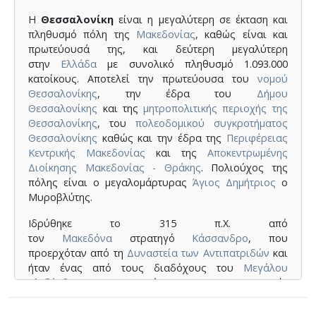
Η
Θεσσαλονίκη
είναι η μεγαλύτερη σε έκταση και
πληθυσμό πόλη της
Μακεδονίας
, καθώς είναι και
πρωτεύουσά της, και δεύτερη μεγαλύτερη
στην
Ελλάδα
με συνολικό πληθυσμό 1.093.000
κατοίκους. Αποτελεί την πρωτεύουσα του
νομού
Θεσσαλονίκης
, την έδρα του
Δήμου
Θεσσαλονίκης
και της
μητροπολιτικής περιοχής της
Θεσσαλονίκης
, του
πολεοδομικού συγκροτήματος
Θεσσαλονίκης
καθώς και την έδρα της
Περιφέρειας
Κεντρικής Μακεδονίας
και της
Αποκεντρωμένης
Διοίκησης Μακεδονίας - Θράκης
. Πολιούχος της
πόλης είναι ο μεγαλομάρτυρας
Άγιος Δημήτριος
ο
Μυροβλύτης.
Ιδρύθηκε το 315 π.Χ. από
τον
Μακεδόνα
στρατηγό
Κάσσανδρο
, που
προερχόταν από τη
Δυναστεία των Αντιπατριδών
και
ήταν ένας από τους διαδόχους του
Μεγάλου
Αλεξάνδρου
, μια από τις πρωταγωνιστικές
φυσιογνωμίες στους πολέμους των Διαδόχων, ο
οποίος της έδωσε το όνομα της συζύγου του και