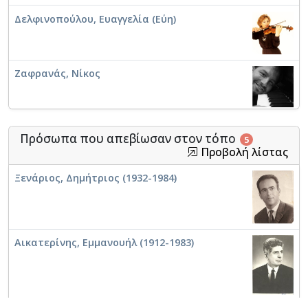
Δελφινοπούλου, Ευαγγελία (Εύη)
Κρατικό Θέατρο Βορείου Ελλάδος
Μακεδονικό Ωδείο Θεσσαλονίκης
Ζαφρανάς, Νίκος
Ωδείο Μουσικό Κολλέγιο
Αριστοτέλειο Πανεπιστήμιο Θεσσαλονίκης.
Παπαγεωργίου, Δημήτριος
Σχολή Καλών Τεχνών. Τμήμα Μουσικών
Πρόσωπα που απεβίωσαν στον τόπο
5
Σπουδών
Προβολή λίστας
Νέο Ωδείο Θεσσαλονίκης
Ξενάριος, Δημήτριος (1932-1984)
Πάτρας, Δημήτρης
Δημοτικό Ωδείο Θεσσαλονίκης
Σακέττα, Κατερίνα
Κρατικό Ωδείο Θεσσαλονίκης
Αικατερίνης, Εμμανουήλ (1912-1983)
Χασιώτης, Κωσταντίνος