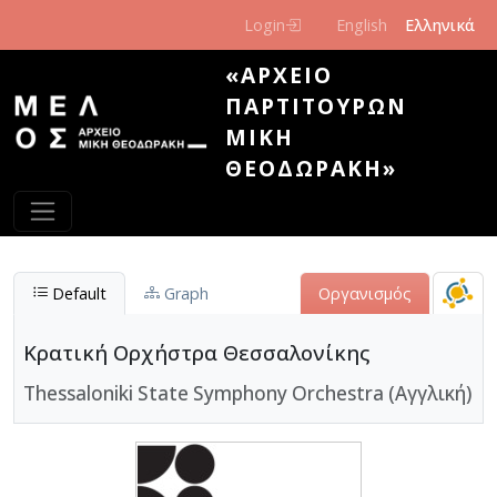
Παράκαμψη προς το κυρίως περιεχόμενο
Login
English
Ελληνικά
«ΑΡΧΕΊΟ
ΠΑΡΤΙΤΟΎΡΩΝ
ΜΊΚΗ
ΘΕΟΔΩΡΆΚΗ»
Default
Graph
Οργανισμός
Κρατική Ορχήστρα Θεσσαλονίκης
Thessaloniki State Symphony Orchestra (Αγγλική)