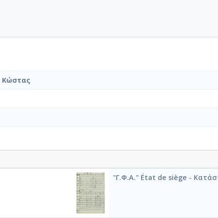
 Κώστας
"Γ.Φ.Α." État de siège - Κατ