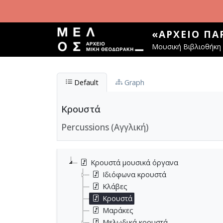
Παράκαμψη προς το κυρίως περιεχόμενο
«ΑΡΧΕΊΟ Π
Μουσική Βιβλιοθήκη 
Default
Graph
Κρουστά
Percussions (Αγγλική)
Κρουστά μουσικά όργανα
Ιδιόφωνα κρουστά
Κλάβες
Κρουστά
Μαράκες
Μελωδικά κρουστά