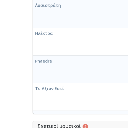
΄Λυσιστράτη
Ηλέκτρα
Phaedre
Το Άξιον Εστί
Άξιον Εστί [1963-12-09]
Σχετικοί μουσικοί
2