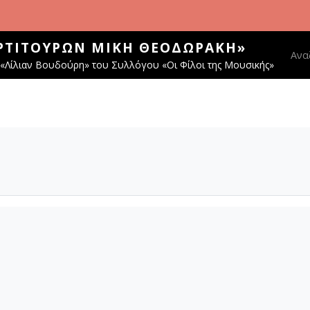
ΑΡΤΙΤΟΎΡΩΝ ΜΊΚΗ ΘΕΟΔΩΡΆΚΗ»
Main
Ανα
«Λίλιαν Βουδούρη» του Συλλόγου «Οι Φίλοι της Μουσικής»