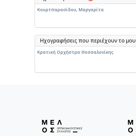
Κουρτπαρασίδου, Μαργαρίτα
Άξιον Εστί [1960-10-14]
Ηχογραφήσεις που περιέχουν το μου
Φοίνισσες [1959-11-27]
Κρατική Ορχήστρα Θεσσαλονίκης
Le feu aux poudres [1958-11-30]
I' ll met by moonlight [1957-01-25]
Μουσική υπόκρουση για το φιλμ "Ξυπόλυτο