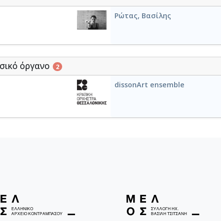
Ρώτας, Βασίλης
Ευριπίδη - Φοίνισσες: Πομπή 
01-14]
σικό όργανο
2
Les Amants de Teruel
dissonArt ensemble
Επιτάφιος [1955]
I' ll met by moonlight
 τάγμα"
The barefoot bataillon