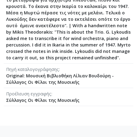
[Φάκελος] GR-As-MTH-003-Sc-018-127-Ερωφίλη
κρουστά. Το έκανα στην Ικαρία το καλοκαίρι του 1947.
[Φάκελος] GR-As-MTH-003-Sc-018-128-Sonatina N
Μέσα η Μυρτώ πέρασε τις νότες με μελάνι. Τελικά ο
[Φάκελος] GR-As-MTH-003-Sc-019-129-Πέντε στ
Λυκούδης δεν κατάφερε να το εκτελέσει οπότε το έργο
[Φάκελος] GR-As-MTH-003-Sc-019-130-Oedipus T
αυτό έμεινε ανεκτέλεστο".
|
With a handwritten note
by Mikis Theodorakis: "This is about the Trio. G. Lykoudis
[Φάκελος] GR-As-MTH-003-Sc-019-131-Επιτάφιο
asked me to transcribe it for wind orchestra, piano and
[Φάκελος] GR-As-MTH-003-Sc-019-132-Le feu aux
percussion. I did it in Ikaria in the summer of 1947. Myrto
[Φάκελος] GR-As-MTH-003-Sc-020-133-[Έργο γι
crossed the notes in ink inside. Lykoudis did not manage
[Φάκελος] GR-As-MTH-003-Sc-021-134-Les Aman
to carry it out, so this project remained unfinished".
[Φάκελος] GR-As-MTH-003-Sc-021-135-Les Amant
Πηγή καταλογογράφησης
[Φάκελος] GR-As-MTH-003-Sc-021-136-Antigone -
Original: Μουσική Βιβλιοθήκη Λίλιαν Βουδούρη -
[Φάκελος] GR-As-MTH-003-Sc-022-137-Λιποτάκτ
Σύλλογος Οι Φίλοι της Μουσικής
[Φάκελος] GR-As-MTH-003-Sc-022-138-Σχέδια 1
[Φάκελος] GR-As-MTH-003-Sc-023-139-Φοίνισσε
Προέλευση εγγραφής
[Φάκελος] GR-As-MTH-003-Sc-023-140-Michalis o
Σύλλογος Οι Φίλοι της Μουσικής
[Φάκελος] GR-As-MTH-003-Sc-023-141-Σουΐτα Ν
[Φάκελος] GR-As-MTH-003-Sc-024-142-Επιφάνια
[Φάκελος] GR-As-MTH-003-Sc-024-143-Νήσος τ
[Φάκελος] GR-As-MTH-003-Sc-024-144-Βάκχες [
[Φάκελος] GR-As-MTH-003-Sc-024-145-Faces in 