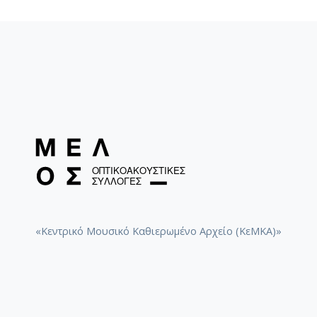
Αίας Σοφοκλέους
Αίας [1961-01-06]
Michalis of Skiatos
Άξιον Εστί [1974]
«Κεντρικό Μουσικό Καθιερωμένο Αρχείο (ΚεΜΚΑ)»
Άξιον Εστί - Spartito για διεύθυνση