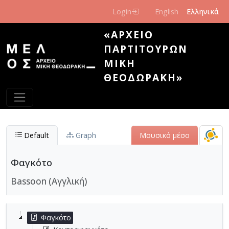
Παράκαμψη προς το κυρίως περιεχόμενο
Login
English
Ελληνικά
«ΑΡΧΕΊΟ
ΠΑΡΤΙΤΟΎΡΩΝ
ΜΊΚΗ
ΘΕΟΔΩΡΆΚΗ»
Default
Graph
Μουσικό μέσο
Φαγκότο
Bassoon (Αγγλική)
Φαγκότο