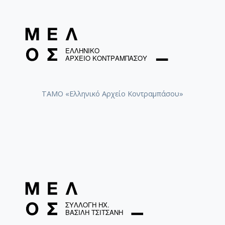
Το Άξιον Εστί
Το Άξιον Εστί
ΤΑΜΟ «Ελληνικό Αρχείο Κοντραμπάσου»
Άξιον Εστί [1963-12-09]
Άξιον Εστί αρ.3
Άξιον Εστί [1960-10-14]