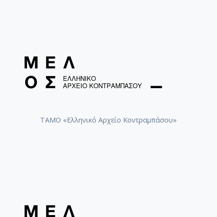
Φοίνισσες [1959-11-27]
Antigone - Ballet [1950]
Les Amants de Teruel
ΤΑΜΟ «Ελληνικό Αρχείο Κοντραμπάσου»
Les Amants de Teruel
Σουΐτα αρ. 4 για ορχήστρα [1958-1959]