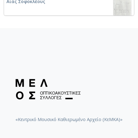
Αίας Σοφοκλέους
Michalis of Skiatos
"Φοίνισσες" Ευριπίδη [1960]
Ευριπίδη - Φοίνισσες [1960-05-01]
Ευριπίδη - Φοίνισσες: Πομπή και θρήνος της
«Κεντρικό Μουσικό Καθιερωμένο Αρχείο (ΚεΜΚΑ)»
Αντιγόνης [1960-01-14]