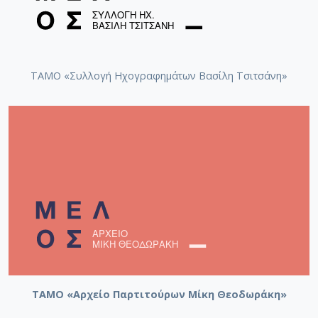
Les Amants de Teruel [1957]
ΤΑΜΟ «Συλλογή Ηχογραφημάτων Βασίλη Τσιτσάνη»
Le feu aux poudres
Honeymoon [1957-10-16]
Σονατίνα αρ. 2 [1958-02-04]
ΤΑΜΟ «Αρχείο Παρτιτούρων Μίκη Θεοδωράκη»
Επιτάφιος [1955]