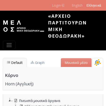
Παράκαμψη προς το κυρίως περιεχόμενο
Login
English
Ελληνικά
«ΑΡΧΕΊΟ
ΠΑΡΤΙΤΟΎΡΩΝ
ΜΊΚΗ
ΘΕΟΔΩΡΆΚΗ»
Default
Graph
Μουσικό μέσο
Κόρνο
Horn (Αγγλική)
Πνευστά μουσικά όργανα