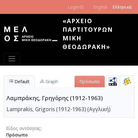
Παράκαμψη προς το κυρίως περιεχόμενο
Login
English
Ελληνικά
«ΑΡΧΕΊΟ
ΠΑΡΤΙΤΟΎΡΩΝ
ΜΊΚΗ
ΘΕΟΔΩΡΆΚΗ»
Default
Graph
Πρόσωπο
Λαμπράκης, Γρηγόρης (1912-1963)
Lamprakis, Grigoris (1912-1963) (Αγγλική)
Είδος οντότητας
Πρόσωπο