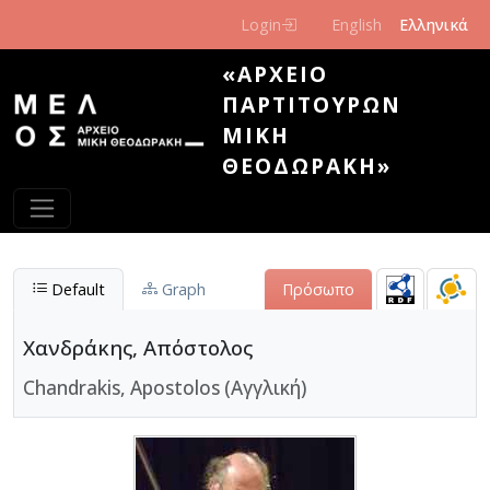
Παράκαμψη προς το κυρίως περιεχόμενο
Login
English
Ελληνικά
«ΑΡΧΕΊΟ
ΠΑΡΤΙΤΟΎΡΩΝ
ΜΊΚΗ
ΘΕΟΔΩΡΆΚΗ»
Default
Graph
Πρόσωπο
Χανδράκης, Απόστολος
Chandrakis, Apostolos (Αγγλική)