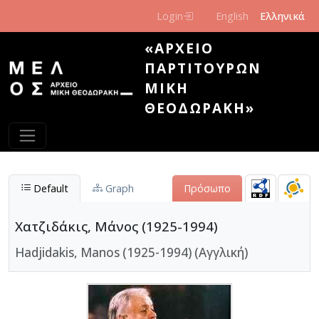
Παράκαμψη προς το κυρίως περιεχόμενο
Login
English
Ελληνικά
«ΑΡΧΕΊΟ
ΠΑΡΤΙΤΟΎΡΩΝ
ΜΊΚΗ
ΘΕΟΔΩΡΆΚΗ»
Default
Graph
Πρόσωπο
Χατζιδάκις, Μάνος (1925-1994)
Hadjidakis, Manos (1925-1994) (Αγγλική)