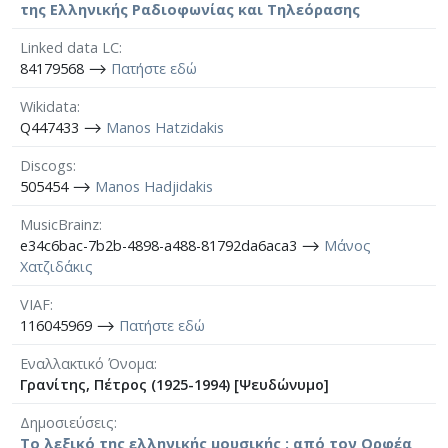
της Ελληνικής Ραδιοφωνίας και Τηλεόρασης
Linked data LC
84179568 ⟶
Πατήστε εδώ
Wikidata
Q447433 ⟶
Manos Hatzidakis
Discogs
505454 ⟶
Manos Hadjidakis
MusicBrainz
e34c6bac-7b2b-4898-a488-81792da6aca3 ⟶
Μάνος
Χατζιδάκις
VIAF
116045969 ⟶
Πατήστε εδώ
Εναλλακτικό Όνομα
Γρανίτης, Πέτρος (1925-1994) [Ψευδώνυμο]
Δημοσιεύσεις
Το λεξικό της ελληνικής μουσικής : από τον Ορφέα