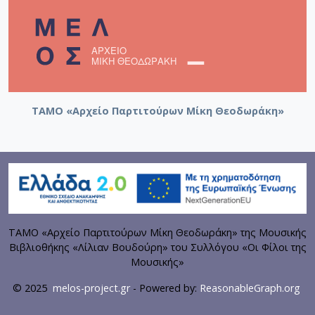
ΤΑΜΟ «Αρχείο Παρτιτούρων Μίκη Θεοδωράκη»
ΤΑΜΟ «Αρχείο Παρτιτούρων Μίκη Θεοδωράκη» της Μουσικής
Βιβλιοθήκης «Λίλιαν Βουδούρη» του Συλλόγου «Οι Φίλοι της
Μουσικής»
© 2025
melos-project.gr
- Powered by:
ReasonableGraph.org