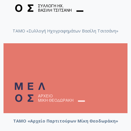
Γλυκέ μου, εσύ δεν χάθηκες [1955]
ΤΑΜΟ «Συλλογή Ηχογραφημάτων Βασίλη Τσιτσάνη»
Γλυκέ μου, εσύ δεν χάθηκες [1958-05-11]
Επιτάφιος [1961-1962]
Βασίλεψες αστέρι μου
ΤΑΜΟ «Αρχείο Παρτιτούρων Μίκη Θεοδωράκη»
Γλυκέ μου, εσύ δεν χάθηκες [1962]