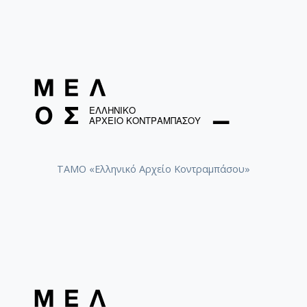
Ήσουν καλός [1955]
Στο παραθύρι στεκόσουν [1974]
Στο παραθύρι στεκόσουν [1958-05-11]
ΤΑΜΟ «Ελληνικό Αρχείο Κοντραμπάσου»
Να 'χα τ’ αθάνατο νερό [1955]
Να 'χα τ’ αθάνατο νερό [1958-05-11]