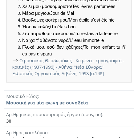
Χείλι μου μοσκομύριστο/Tes lèvres parfumées
Μέρα μαγιου/Jour de Mai
Βασίλεψες αστέρι μου/Mon étoile s'est éteinte
Ήσουν καλός/Tu étais bon
Στο παραθύρι στεκόσουν/Tu restais à la fenêtre
Να χα τ’ αθάνατο νερό/L' eau immortelle
Γλυκέ μου, εσύ δεν χάθηκες/Toi mon enfant tu ñ'
es pas disparu
⟶
Ο μουσικός Θεοδωράκης : Κείμενα - εργογραφία -
κριτικές (1937-1996) - Αθήνα: "Νέα Σύνορα"
Εκδοτικός Οργανισμός Λιβάνη, 1998 [σ.148]
Μουσικό Είδος
Μουσική για μία φωνή με συνοδεία
Αριθμητικός προσδιορισμός έργου (opus, no)
30
Αριθμός καταλόγου