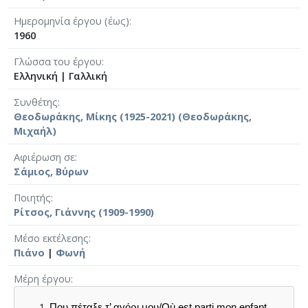
Ημερομηνία έργου (έως)
1960
Γλώσσα του έργου
Ελληνική
|
Γαλλική
Συνθέτης
Θεοδωράκης, Μίκης (1925-2021) (Θεοδωράκης,
Μιχαήλ)
Αφιέρωση σε
Σάμιος, Βύρων
Ποιητής
Ρίτσος, Γιάννης (1909-1990)
Μέσο εκτέλεσης
Πιάνο
|
Φωνή
Μέρη έργου
Που πέταξε τ’ αγόρι μου/
Où est parti mon enfant