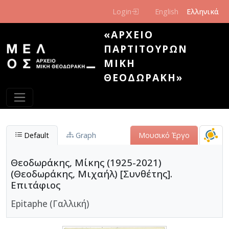
Παράκαμψη προς το κυρίως περιεχόμενο
Login
English
Ελληνικά
«ΑΡΧΕΊΟ
ΠΑΡΤΙΤΟΎΡΩΝ
ΜΊΚΗ
ΘΕΟΔΩΡΆΚΗ»
Default
Graph
Μουσικό Έργο
Θεοδωράκης, Μίκης (1925-2021)
(Θεοδωράκης, Μιχαήλ) [Συνθέτης].
Επιτάφιος
Epitaphe (Γαλλική)