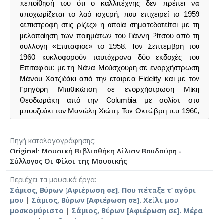
πεποίθησή του ότι ο καλλιτέχνης δεν πρέπει να
αποχωρίζεται το λαό ισχυρή, που επιχειρεί το 1959
«επιστροφή στις ρίζες» η οποία σηματοδοτείται με τη
μελοποίηση των ποιημάτων του Γιάννη Ρίτσου από τη
συλλογή «Επιτάφιος» το 1958. Τον Σεπτέμβρη του
1960 κυκλοφορούν ταυτόχρονα δύο εκδοχές του
Επιταφίου: με τη Νάνα Μούσχουρη σε ενορχήστρωση
Μάνου Χατζιδάκι από την εταιρεία Fidelity και με τον
Γρηγόρη Μπιθικώτση σε ενορχήστρωση Μίκη
Θεοδωράκη από την Columbia με σολίστ στο
μπουζούκι τον Μανώλη Χιώτη. Τον Οκτώβρη του 1960,
στην Ελευσίνα, η πρώτη λαϊκή ορχήστρα του
Θεοδωράκη συνοδεύει τον Μπιθικώτση και ουσιαστικά
Πηγή καταλογογράφησης
καθιερώνεται η έννοια της λαϊκής συναυλίας στην
Original: Μουσική Βιβλιοθήκη Λίλιαν Βουδούρη -
Ελλάδα.
Σύλλογος Οι Φίλοι της Μουσικής
⟶
mikis.melodisseia.gr
Περιέχει τα μουσικά έργα
Σάμιος, Βύρων [Αφιέρωση σε]. Που πέταξε τ’ αγόρι
μου
|
Σάμιος, Βύρων [Αφιέρωση σε]. Χείλι μου
μοσκομύριστο
|
Σάμιος, Βύρων [Αφιέρωση σε]. Μέρα