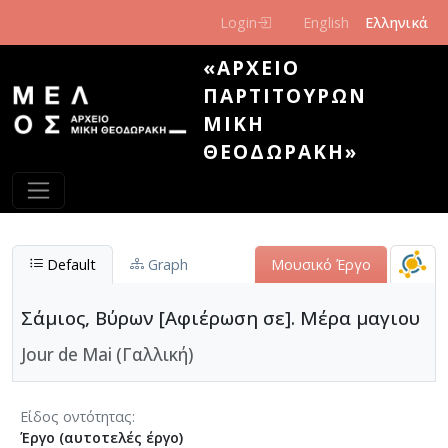
Παράκαμψη προς το κυρίως περιεχόμενο
Login
English
Ελληνικά
«ΑΡΧΕΊΟ
ΠΑΡΤΙΤΟΎΡΩΝ
ΜΊΚΗ
ΘΕΟΔΩΡΆΚΗ»
Default
Graph
Μουσικό Έργο
Σάμιος, Βύρων [Αφιέρωση σε]. Μέρα μαγιου
Jour de Mai (Γαλλική)
Είδος οντότητας
Έργο (αυτοτελές έργο)