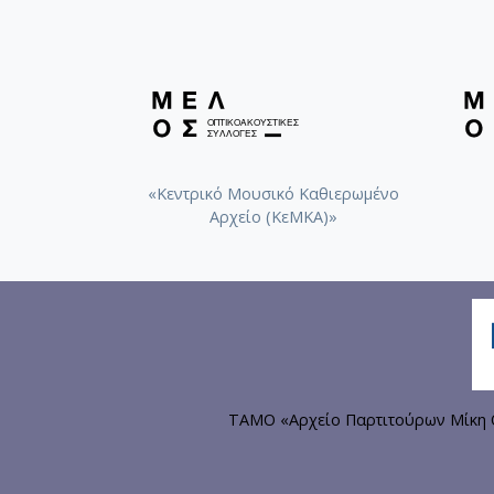
«Κεντρικό Μουσικό Καθιερωμένο
Αρχείο (ΚεΜΚΑ)»
ΤΑΜΟ «Αρχείο Παρτιτούρων Μίκη Θ