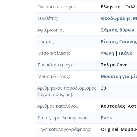
Γλώσσα του έργου
Ελληνική
|
Γαλλ
Συνθέτης
Θεοδωράκης, Μί
Αφιέρωση σε
Σάμιος, Βύρων
Ποιητής
Ρίτσος, Γιάννης
Μέσο εκτέλεσης
Φωνή
|
Πιάνο
Τονικότητα (key)
Σολ μείζονα
Μουσικό Είδος
Μουσική για μί
Αριθμητικός προσδιορισμός
30
έργου (opus, no)
Αριθμός καταλόγου
Κούτουλας, Αστέ
Τόπος προέλευσης work
Paris
Πηγή καταλογογράφησης
Original: Μουσι