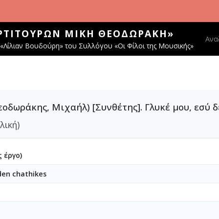
ΑΡΤΙΤΟΎΡΩΝ ΜΊΚΗ ΘΕΟΔΩΡΆΚΗ»
Main
Ανα
«Λίλιαν Βουδούρη» του Συλλόγου «Οι Φίλοι της Μουσικής»
οδωράκης, Μιχαήλ) [Συνθέτης]. Γλυκέ μου, εσύ 
λική)
 έργο)
den chathikes