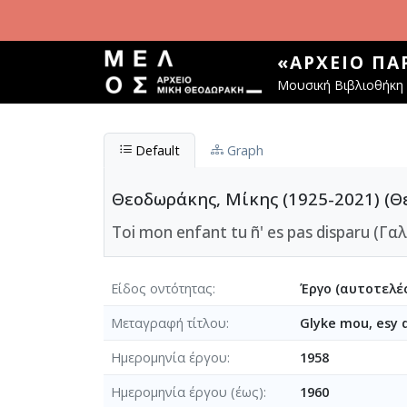
Παράκαμψη προς το κυρίως περιεχόμενο
«ΑΡΧΕΊΟ Π
Μουσική Βιβλιοθήκη 
Default
Graph
Θεοδωράκης, Μίκης (1925-2021) (Θε
Toi mon enfant tu ñ' es pas disparu (Γαλ
Είδος οντότητας
Έργο (αυτοτελές
Μεταγραφή τίτλου
Glyke mou, esy 
Ημερομηνία έργου
1958
Ημερομηνία έργου (έως)
1960