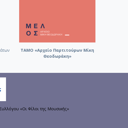
άτων
ΤΑΜΟ «Αρχείο Παρτιτούρων Μίκη
Θεοδωράκη»
Συλλόγου «Οι Φίλοι της Μουσικής»