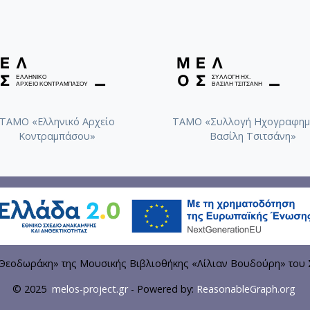
ΤΑΜΟ «Ελληνικό Αρχείο
ΤΑΜΟ «Συλλογή Ηχογραφημ
Κοντραμπάσου»
Βασίλη Τσιτσάνη»
εοδωράκη» της Μουσικής Βιβλιοθήκης «Λίλιαν Βουδούρη» του 
© 2025
melos-project.gr
- Powered by:
ReasonableGraph.org